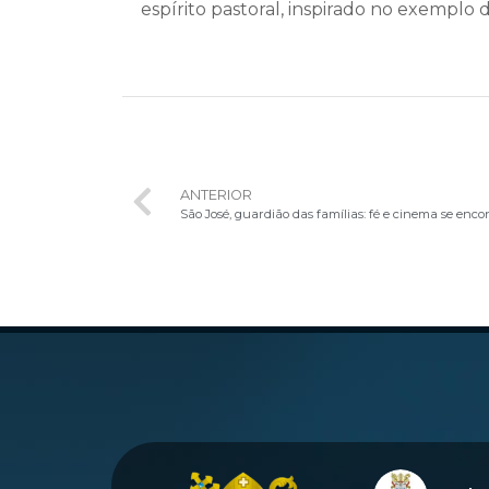
espírito pastoral, inspirado no exemplo 
ANTERIOR
São José, guardião das famílias: fé e cinema se enc