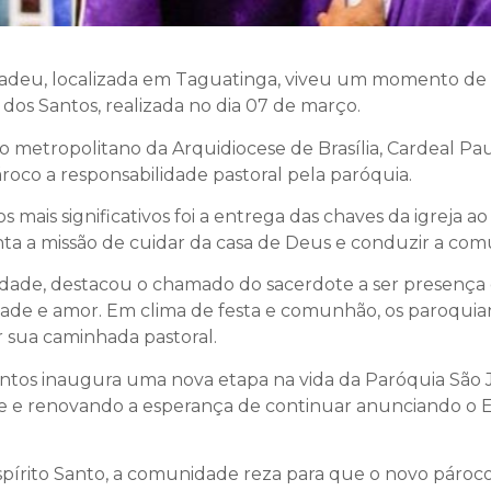
deu, localizada em Taguatinga, viveu um momento de g
 dos Santos, realizada no dia 07 de março.
spo metropolitano da Arquidiocese de Brasília, Cardeal P
roco a responsabilidade pastoral pela paróquia.
ais significativos foi a entrega das chaves da igreja a
nta a missão de cuidar da casa de Deus e conduzir a co
lidade, destacou o chamado do sacerdote a ser presença
idade e amor. Em clima de festa e comunhão, os paroqu
r sua caminhada pastoral.
antos inaugura uma nova etapa na vida da Paróquia São 
 e renovando a esperança de continuar anunciando o 
Espírito Santo, a comunidade reza para que o novo pár