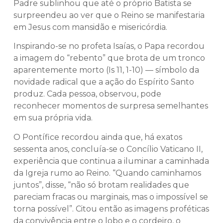
Padre sublinhou que até o próprio Batista se
surpreendeu ao ver que o Reino se manifestaria
em Jesus com mansidão e misericórdia.
Inspirando-se no profeta Isaías, o Papa recordou
a imagem do “rebento” que brota de um tronco
aparentemente morto (Is 11, 1-10) — símbolo da
novidade radical que a ação do Espírito Santo
produz. Cada pessoa, observou, pode
reconhecer momentos de surpresa semelhantes
em sua própria vida.
O Pontífice recordou ainda que, há exatos
sessenta anos, concluía-se o Concílio Vaticano II,
experiência que continua a iluminar a caminhada
da Igreja rumo ao Reino. “Quando caminhamos
juntos”, disse, “não só brotam realidades que
pareciam fracas ou marginais, mas o impossível se
torna possível”. Citou então as imagens proféticas
da convivência entre o lobo e o cordeiro, o