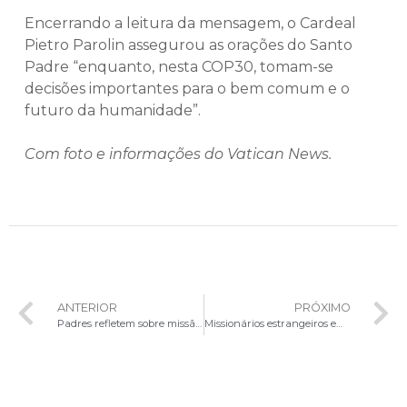
Encerrando a leitura da mensagem, o Cardeal
Pietro Parolin assegurou as orações do Santo
Padre “enquanto, nesta COP30, tomam-se
decisões importantes para o bem comum e o
futuro da humanidade”.
Com foto e informações do Vatican News.
ANTERIOR
PRÓXIMO
Padres refletem sobre missão evangelizadora no ambiente digital em encontro nacional em Brasília
Missionários estrangeiros em formação visitam a sede da CNBB em Brasília