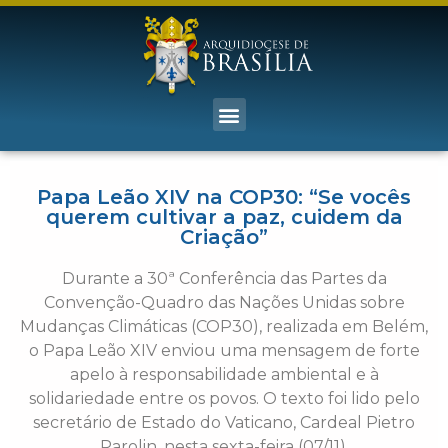
Papa Leão XIV na COP30: “Se vocês
querem cultivar a paz, cuidem da
Criação”
Durante a 30ª Conferência das Partes da
Convenção-Quadro das Nações Unidas sobre
Mudanças Climáticas (COP30), realizada em Belém,
o Papa Leão XIV enviou uma mensagem de forte
apelo à responsabilidade ambiental e à
solidariedade entre os povos. O texto foi lido pelo
secretário de Estado do Vaticano, Cardeal Pietro
Parolin, nesta sexta-feira (07/11).