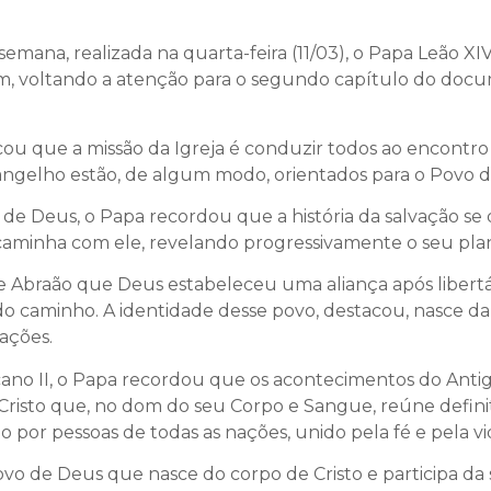
emana, realizada na quarta-feira (11/03), o Papa Leão XI
 voltando a atenção para o segundo capítulo do documen
cou que a missão da Igreja é conduzir todos ao encont
ngelho estão, de algum modo, orientados para o Povo d
o de Deus, o Papa recordou que a história da salvação se 
aminha com ele, revelando progressivamente o seu pla
 de Abraão que Deus estabeleceu uma aliança após libert
 caminho. A identidade desse povo, destacou, nasce da 
ações.
cano II, o Papa recordou que os acontecimentos do Ant
“É Cristo que, no dom do seu Corpo e Sangue, reúne defini
 por pessoas de todas as nações, unido pela fé e pela vi
povo de Deus que nasce do corpo de Cristo e participa da