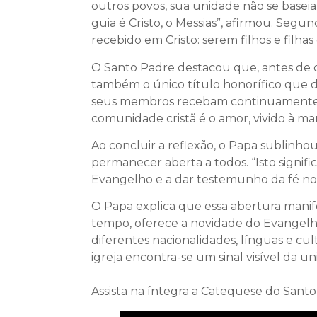
outros povos, sua unidade não se baseia
guia é Cristo, o Messias”, afirmou. Seg
recebido em Cristo: serem filhos e filhas
O Santo Padre destacou que, antes de qua
também o único título honorífico que de
seus membros recebam continuamente a vi
comunidade cristã é o amor, vivido à ma
Ao concluir a reflexão, o Papa sublinhou
permanecer aberta a todos. “Isto signifi
Evangelho e a dar testemunho da fé nos
O Papa explica que essa abertura manife
tempo, oferece a novidade do Evangelho 
diferentes nacionalidades, línguas e cu
igreja encontra-se um sinal visível da 
Assista na íntegra a Catequese do Santo