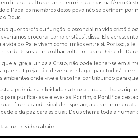
 em língua, cultura ou origem étnica, mas na fé em Cris
undo o Papa, os membros desse povo não se definem por m
 de Deus.
lquer tarefa ou função, o essencial na vida cristã é esta
veríamos procurar como cristãos”, disse. Ele acrescento
da do Pai e vivam como irmãos entre si. Por isso, a lei
neira de Jesus, com o olhar voltado para o Reino de Deus
 que a Igreja, unida a Cristo, não pode fechar-se em si 
ca que na Igreja há e deve haver lugar para todos”, afir
 ambientes onde vive e trabalha, contribuindo para que
sta a própria catolicidade da Igreja, que acolhe as rique
para purificá-las e elevá-las. Por fim, o Pontífice desta
lturas, é um grande sinal de esperança para o mundo atua
unidade e da paz para as quais Deus chama toda a humanid
 Padre no vídeo abaixo: