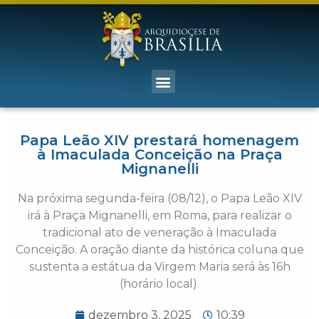
Papa Leão XIV prestará homenagem
à Imaculada Conceição na Praça
Mignanelli
Na próxima segunda-feira (08/12), o Papa Leão XIV
irá à Praça Mignanelli, em Roma, para realizar o
tradicional ato de veneração à Imaculada
Conceição. A oração diante da histórica coluna que
sustenta a estátua da Virgem Maria será às 16h
(horário local).
dezembro 3, 2025
10:39