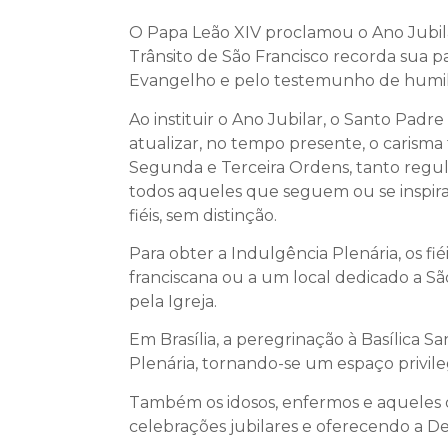
O Papa Leão XIV proclamou o Ano Jubilar
Trânsito de São Francisco recorda sua pa
Evangelho e pelo testemunho de humild
Ao instituir o Ano Jubilar, o Santo Padr
atualizar, no tempo presente, o carisma f
Segunda e Terceira Ordens, tanto regular
todos aqueles que seguem ou se inspiram
fiéis, sem distinção.
Para obter a Indulgência Plenária, os f
franciscana ou a um local dedicado a Sã
pela Igreja.
Em Brasília, a peregrinação à Basílica Sa
Plenária, tornando-se um espaço privile
Também os idosos, enfermos e aqueles q
celebrações jubilares e oferecendo a De