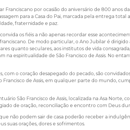
 Franciscano por ocasião do aniversário de 800 anos da 
ssagem para a Casa do Pai, marcada pela entrega total a 
ade, fraternidade e paz.
e convida os fiéis a não apenas recordar esse aconteciment
ranciscano. De modo particular, o Ano Jubilar é dirigido 
es quanto seculares, aos institutos de vida consagrada, 
 na espiritualidade de São Francisco de Assis. No entanto
iéis, com o coração desapegado do pecado, são convidados
o Francisco de Assis, em qualquer parte do mundo, cumpr
ntuário São Francisco de Assis, localizada na Asa Norte, c
giado de oração, reconciliação e encontro com Deus dur
ue não podem sair de casa poderão receber a indulgênc
us suas orações, dores e sofrimentos.