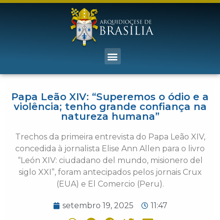
Papa Leão XIV: “Superemos o ódio e a
violência; tenho grande confiança na
natureza humana”
Trechos da primeira entrevista do Papa Leão XIV,
concedida à jornalista Elise Ann Allen para o livro
“León XIV: ciudadano del mundo, misionero del
siglo XXI”, foram antecipados pelos jornais Crux
(EUA) e El Comercio (Peru).
setembro 19, 2025
11:47