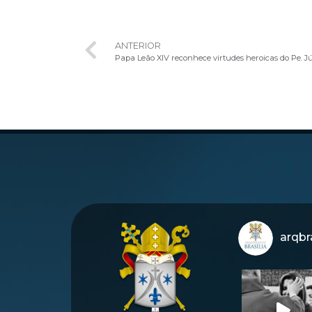
ANTERIOR
Papa Leão XIV reconhece virtudes heroicas do Pe. 
arqbra