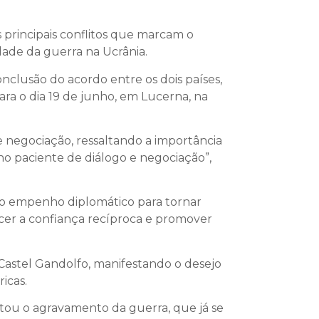
s principais conflitos que marcam o
dade da guerra na Ucrânia.
onclusão do acordo entre os dois países,
a o dia 19 de junho, em Lucerna, na
 negociação, ressaltando a importância
o paciente de diálogo e negociação”,
o empenho diplomático para tornar
cer a confiança recíproca e promover
Castel Gandolfo, manifestando o desejo
icas.
ntou o agravamento da guerra, que já se