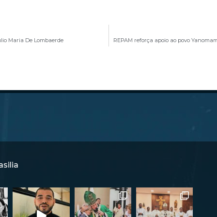
Júlio Maria De Lombaerde
REPAM reforça apoio ao povo Yanomami
silia