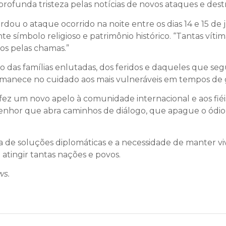
rofunda tristeza pelas notícias de novos ataques e dest
rdou o ataque ocorrido na noite entre os dias 14 e 15 de 
 símbolo religioso e patrimônio histórico. “Tantas vítima
dos pelas chamas.”
das famílias enlutadas, dos feridos e daqueles que segu
nece no cuidado aos mais vulneráveis em tempos de 
 fez um novo apelo à comunidade internacional e aos fiéi
nhor que abra caminhos de diálogo, que apague o ódio 
a de soluções diplomáticas e a necessidade de manter vi
atingir tantas nações e povos.
ws.