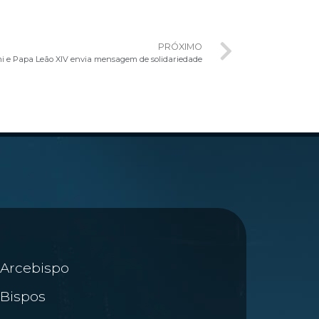
PRÓXIMO
 e Papa Leão XIV envia mensagem de solidariedade
Arcebispo
Bispos