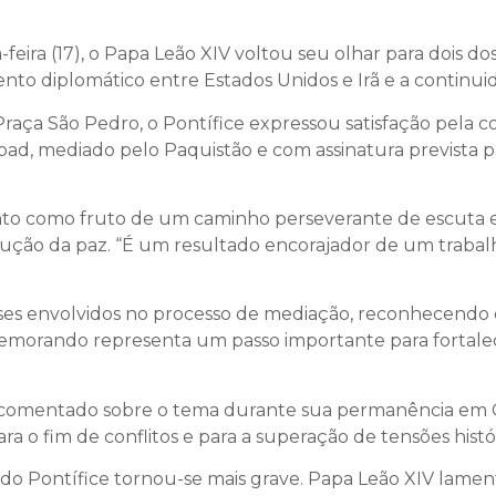
-feira (17), o Papa Leão XIV voltou seu olhar para dois do
ento diplomático entre Estados Unidos e Irã e a continui
Praça São Pedro, o Pontífice expressou satisfação pela c
, mediado pelo Paquistão e com assinatura prevista par
nto como fruto de um caminho perseverante de escuta e
ção da paz. “É um resultado encorajador de um trabalh
es envolvidos no processo de mediação, reconhecendo 
memorando representa um passo importante para fortale
ia comentado sobre o tema durante sua permanência em 
a o fim de conflitos e para a superação de tensões histór
m do Pontífice tornou-se mais grave. Papa Leão XIV lame