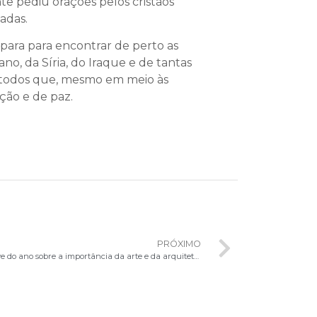
e pediu orações pelos cristãos
adas.
ara para encontrar de perto as
o, da Síria, do Iraque e de tantas
a todos que, mesmo em meio às
ção e de paz.
PRÓXIMO
Setor Espaço Litúrgico promove última live do ano sobre a importância da arte e da arquitetura sacra