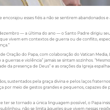
 encorajou esses fiéis a não se sentirem abandonados
dezembro — a última do ano — o Santo Padre dirigiu seu
 que vivem em contextos de guerra ou de conflito, espe
nça.”
e Oração do Papa, com colaboração do Vatican Media, Le
 a guerras e violência” jamais se sintam sozinhos. “Mesm
de da presença de Deus” e as orações da Igreja espalh
os, sustentados pela graça divina e pelos laços fratern
ça por meio de gestos grandes e pequenos, capazes de pe
er se tornado a única linguagem possível, o Papa insist
sublinhou, não se limita àqueles que vivem nessas regiõ