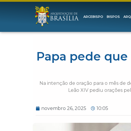
ARCEBISPO
BISPOS
ARQ
Papa pede que 
Na intenção de oração para o mês de de
Leão XIV pediu orações pel
novembro 26, 2025
10:05