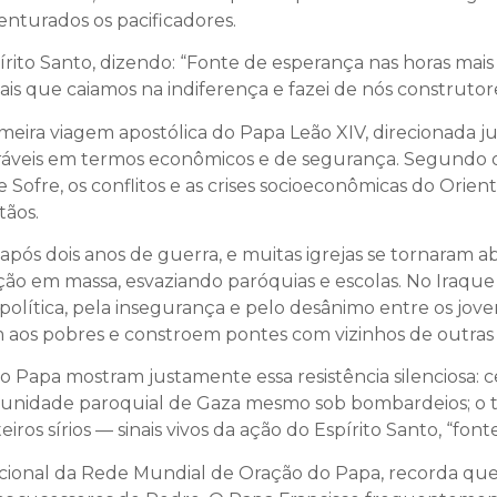
nturados os pacificadores.
ito Santo, dizendo: “Fonte de esperança nas horas mais 
tais que caiamos na indiferença e fazei de nós construt
imeira viagem apostólica do Papa Leão XIV, direcionada 
ráveis em termos econômicos e de segurança. Segundo o
 Sofre, os conflitos e as crises socioeconômicas do Orient
tãos.
após dois anos de guerra, e muitas igrejas se tornaram ab
ção em massa, esvaziando paróquias e escolas. No Iraque 
 política, pela insegurança e pelo desânimo entre os jo
 aos pobres e constroem pontes com vizinhos de outras r
apa mostram justamente essa resistência silenciosa: c
omunidade paroquial de Gaza mesmo sob bombardeios; o tr
eiros sírios — sinais vivos da ação do Espírito Santo, “fo
acional da Rede Mundial de Oração do Papa, recorda que