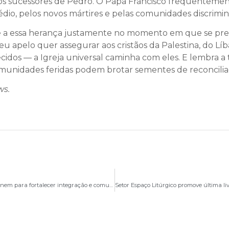
os sucessores de Pedro. O Papa Francisco frequentement
dio, pelos novos mártires e pelas comunidades discrimin
de a essa herança justamente no momento em que se prep
 apelo quer assegurar aos cristãos da Palestina, do Líban
ecidos — a Igreja universal caminha com eles. E lembra 
comunidades feridas podem brotar sementes de reconcilia
ws.
Secretários executivos dos regionais da CNBB se reúnem para fortalecer integração e comunhão eclesial