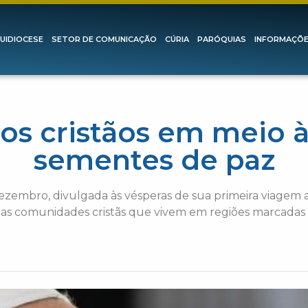
UIDIOCESE
SETOR DE COMUNICAÇÃO
CÚRIA
PARÓQUIAS
INFORMAÇÕ
os cristãos em meio à
sementes de paz
zembro, divulgada às vésperas de sua primeira viagem a
as comunidades cristãs que vivem em regiões marcadas p