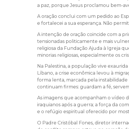
a paz, porque Jesus proclamou bem-ave
A oração conclui com um pedido ao Espír
e fortalecei a sua esperança. Não permi
A intenção de oração coincide com a pr
tensionadas politicamente e mais vulne
religiosa da Fundação Ajuda à Igreja que
minorias religiosas, especialmente os cris
Na Palestina, a população vive exaurida 
Líbano, a crise econômica levou à migra
forma lenta, marcada pela instabilidade
continuam firmes: guardam a fé, servem
As imagens que acompanham o vídeo do P
iraquianos após a guerra; a força da c
e o refúgio espiritual oferecido por most
O Padre Cristóbal Fones, diretor intern