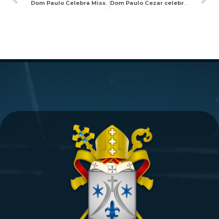
Dom Paulo Celebra Missa de Abertura da 45ª Assembleia Geral da CRB em Brasília
Dom Paulo Cezar celebra Missa de abertura da Novena em honra a Santa Teresinha