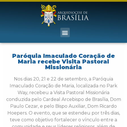
Paróquia Imaculado Coração de
Maria recebe Visita Pastoral
Missionária
Nos dias 20, 21 e 22 de setembro, a Paróquia
Imaculado Coração de Maria, localizada no Park
Way, recebeu a Visita Pastoral Missionária
conduzida pelo Cardeal Arcebispo de Brasília, Dom
Paulo Cezar, e pelo Bispo Auxiliar, Dom Ricardo
Hoepers. O evento, que se estendeu por três dias,
teve como objetivo fortalecer o vínculo entre a
comunidade e seus líderes religiosos, além de