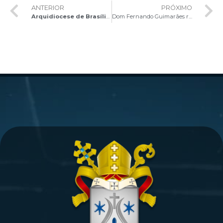
ANTERIOR
PRÓXIMO
Arquidiocese de Brasília convida fiéis para participarem da 17ª Marcha Nacional da cidadania pela Vida e da 1ª Marcha Distrital da Cidadania pela Vida
Dom Fernando Guimarães realiza palestra Inspiradora sobre Santa Teresinha no Encontro do Apostolado da Oração