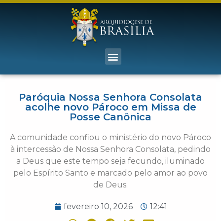
Paróquia Nossa Senhora Consolata
acolhe novo Pároco em Missa de
Posse Canônica
A comunidade confiou o ministério do novo Pároco
à intercessão de Nossa Senhora Consolata, pedindo
a Deus que este tempo seja fecundo, iluminado
pelo Espírito Santo e marcado pelo amor ao povo
de Deus.
fevereiro 10, 2026
12:41