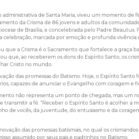
ão administrativa de Santa Maria, viveu um momento de fé
amento da Crisma de 86 jovens e adultos da comunidade.
idiocese de Brasília, e concelebrada pelo Padre Beautus.
elebração, marcada por emoção e profunda vivência es
 que a Crisma é o Sacramento que fortalece a graça batis
altou que, ao receberem os dons do Espírito Santo, os c
har Cristo no mundo.
ovação das promessas do Batismo. Hoje, o Espírito Santo
rios, capazes de anunciar o Evangelho com coragem e fi
ento não representa um ponto de chegada, mas um no
 transmitir a fé. “Receber o Espírito Santo é acolher a m
nho de vocês, da juventude, do entusiasmo e da coragem
renovação das promessas batismais, no qual os crismand
misso assumido por seus pais e padrinhos no Batismo.