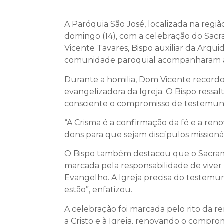
A Paróquia São José, localizada na regi
domingo (14), com a celebração do Sacr
Vicente Tavares, Bispo auxiliar da Arqu
comunidade paroquial acompanharam a c
Durante a homilia, Dom Vicente recordou
evangelizadora da Igreja. O Bispo ress
consciente o compromisso de testemun
“A Crisma é a confirmação da fé e a ren
dons para que sejam discípulos missioná
O Bispo também destacou que o Sacram
marcada pela responsabilidade de viver e
Evangelho. A Igreja precisa do testemu
estão”, enfatizou.
A celebração foi marcada pelo rito da 
a Cristo e à Igreja, renovando o compro