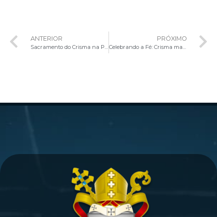
ANTERIOR
PRÓXIMO
Sacramento do Crisma na Paróquia São José Esposo de Maria
Celebrando a Fé: Crisma marca momento especial na vida da Paróquia Nossa Senhora das Dores