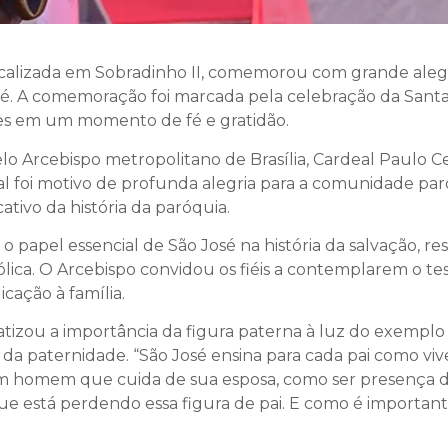
localizada em Sobradinho II, comemorou com grande alegr
osé. A comemoração foi marcada pela celebração da Santa
tes em um momento de fé e gratidão.
pelo Arcebispo metropolitano de Brasília, Cardeal Paulo 
l foi motivo de profunda alegria para a comunidade par
ativo da história da paróquia.
 papel essencial de São José na história da salvação, r
lica. O Arcebispo convidou os fiéis a contemplarem o tes
ação à família.
tizou a importância da figura paterna à luz do exemplo 
 da paternidade. “São José ensina para cada pai como vi
 um homem que cuida de sua esposa, como ser presença de
 está perdendo essa figura de pai. E como é importante 