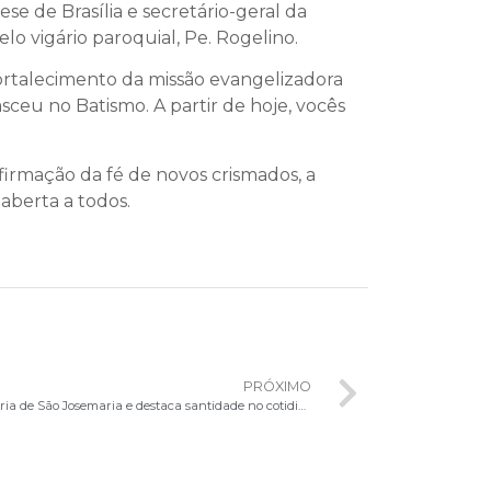
se de Brasília e secretário-geral da
lo vigário paroquial, Pe. Rogelino.
rtalecimento da missão evangelizadora
sceu no Batismo. A partir de hoje, vocês
irmação da fé de novos crismados, a
aberta a todos.
PRÓXIMO
Cardeal Paulo Cezar Costa celebra memória de São Josemaria e destaca santidade no cotidiano