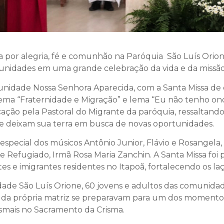
 por alegria, fé e comunhão na Paróquia São Luís Orione
nidades em uma grande celebração da vida e da missão 
unidade Nossa Senhora Aparecida, com a Santa Missa d
ma “Fraternidade e Migração” e lema “Eu não tenho ond
icação pela Pastoral do Migrante da paróquia, ressaltando
e deixam sua terra em busca de novas oportunidades.
special dos músicos Antônio Junior, Flávio e Rosangela
 Refugiado, Irmã Rosa Maria Zanchin. A Santa Missa foi pr
es e imigrantes residentes no Itapoã, fortalecendo os la
idade São Luís Orione, 60 jovens e adultos das comunida
e da própria matriz se preparavam para um dos momento
ismais no Sacramento da Crisma.