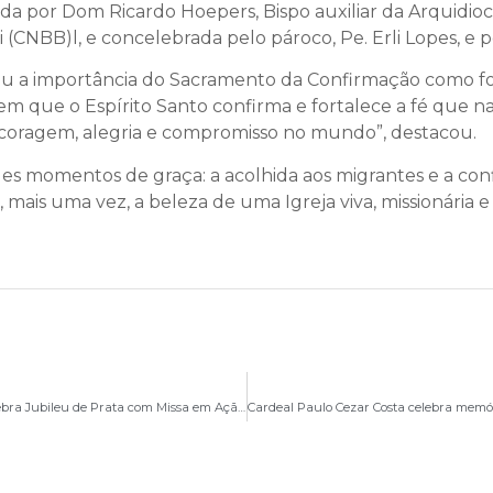
dida por Dom Ricardo Hoepers, Bispo auxiliar da Arquidioce
 (CNBB)l, e concelebrada pelo pároco, Pe. Erli Lopes, e pe
ou a importância do Sacramento da Confirmação como fo
em que o Espírito Santo confirma e fortalece a fé que na
 coragem, alegria e compromisso no mundo”, destacou.
 momentos de graça: a acolhida aos migrantes e a conf
ais uma vez, a beleza de uma Igreja viva, missionária e 
Paróquia Nossa Senhora da Medalha Milagrosa celebra Jubileu de Prata com Missa em Ação de Graças