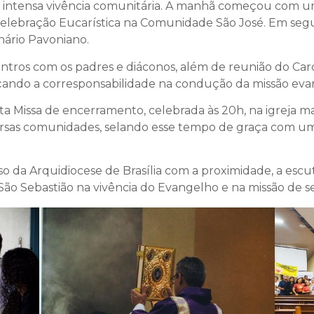
 intensa vivência comunitária. A manhã começou com u
lebração Eucarística na Comunidade São José. Em segu
nário Pavoniano.
ntros com os padres e diáconos, além de reunião do Ca
çando a corresponsabilidade na condução da missão eva
nta Missa de encerramento, celebrada às 20h, na igreja ma
iversas comunidades, selando esse tempo de graça com u
so da Arquidiocese de Brasília com a proximidade, a esc
o Sebastião na vivência do Evangelho e na missão de ser