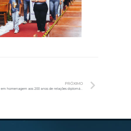
PRÓXIMO
Sessão Solene na Câmara dos Deputados em homenagem aos 200 anos de relações diplomáticas entre o Brasil e a Santa Sé