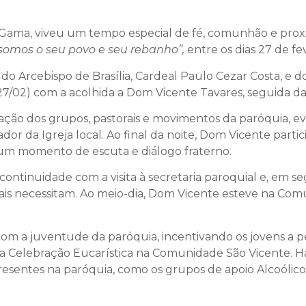
o Gama, viveu um tempo especial de fé, comunhão e prox
somos o seu povo e seu rebanho”,
entre os dias 27 de fe
Arcebispo de Brasília, Cardeal Paulo Cezar Costa, e do 
ra (27/02) com a acolhida a Dom Vicente Tavares, seguida d
ação dos grupos, pastorais e movimentos da paróquia, ev
or da Igreja local. Ao final da noite, Dom Vicente parti
 um momento de escuta e diálogo fraterno.
ontinuidade com a visita à secretaria paroquial e, em s
ais necessitam. Ao meio-dia, Dom Vicente esteve na Com
com a juventude da paróquia, incentivando os jovens a 
iu a Celebração Eucarística na Comunidade São Vicente. Ha
presentes na paróquia, como os grupos de apoio Alcoólic