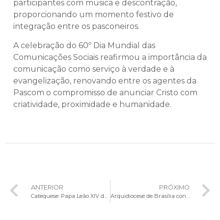
participantes com música e descontração,
proporcionando um momento festivo de
integração entre os pasconeiros.
A celebração do 60º Dia Mundial das
Comunicações Sociais reafirmou a importância da
comunicação como serviço à verdade e à
evangelização, renovando entre os agentes da
Pascom o compromisso de anunciar Cristo com
criatividade, proximidade e humanidade.
ANTERIOR
PRÓXIMO
Catequese: Papa Leão XIV destaca que a liturgia deve transformar a fé celebrada em testemunho de vida
Arquidiocese de Brasília convida fiéis para a Vigília de Pentecostes na Catedral Metropolitana