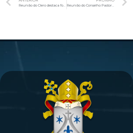
ANTERIOR
PRÓXIMO
Reunião do Clero destaca formação sobre o Sínodo, novidades na Rádio Nova Aliança e a programação para o Ano Jubilar da Arquidiocese
Reunião do Conselho Pastoral Arquidiocesano aborda Jubileu de Safira e Ano Jubilar da Esperança