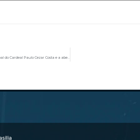
Missa em Ação de Graças marca Aniversário Episcopal do Cardeal Paulo Cezar Costa e a abertura do Ano Judiciário
silia