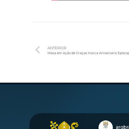
ANTERIOR
arqbra