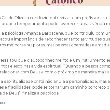
 Gisele Oliveira conduziu entrevistas com profissionais d
róprio temperamento pode favorecer uma vivência mai
eu a psicóloga Amanda Barbacena, que contribuiu com 
acou a importância de reconhecer tanto as virtudes quant
s melhores ou piores, mas pessoas chamadas a amadur
ssaltou que o autoconhecimento é um instrumento essen
os e escolhas à vida espiritual. “Quando a pessoa com
 se relacionar com Deus e com o próximo de maneira mais a
 espiritualidade cristã não anula a personalidade, mas a
 e fragilidades, pode se tornar um caminho concreto d
 de Deus”, finaliza a psicóloga.
ixo: