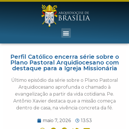
Perfil Católico encerra série sobre o
Plano Pastoral Arquidiocesano com
destaque para a Igreja Missionária
Último episódio da série sobre o Plano Pastoral
Arquidiocesano aprofunda o chamado à
evangelização a partir da vida cotidiana. Pe.
Antônio Xavier destaca que a missão começa
dentro de casa, na vivência concreta da fé.
maio 7, 2026
13:53