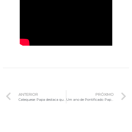
ANTERIOR
PRÓXIMO
Catequese: Papa destaca que a missão da Igreja é conduzir à salvação em Cristo
Um ano de Pontificado: Papa Leão XIV reafirma raízes agostinianas e o chamado à unidade da Igreja