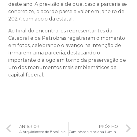
deste ano. A previsão é de que, caso a parceria se
concretize, o acordo passe a valer em janeiro de
2027, com apoio da estatal.
Ao final do encontro, os representantes da
Catedral e da Petrobras registraram o momento
em fotos, celebrando o avanço na intenção de
firmarem uma parceria, destacando o
importante diálogo em torno da preservação de
um dos monumentos mais emblemáticos da
capital federal.
ANTERIOR
PRÓXIMO
A Arquidiocese de Brasília convida os fiéis a participarem da Santa Missa de Consagração no Ordo Virginum
Caminhada Mariana Luminosa celebrará os 56 anos da Catedral de Brasília