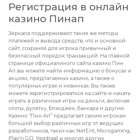
Регистрация в онлайн
казино Пинап
Зеркала поддерживают такие же методы
платежей и вывода средств, что и основной
сайт, сохраняя для игрока привычный и
безопасный порядок транзакций. На главной
странице официалиного сайта казино Пин
Ап вы можете найти информацию о бонусах и
акциях, предлагаемых казино, а также о
популярных играх и новинках. Вы также
можете зарегистрироваться на сайте и начать
играть в различные игры на деньги, включая
слоты, рулетку, блэкджек, баккара и другие.
Казино “Пин Ап” предлагает своим игрокам
большой выбор различных игр от ведущих
разработчиков, таких как NetEnt, Microgaming,
Play’n GO, Yggdrasil и многих других.