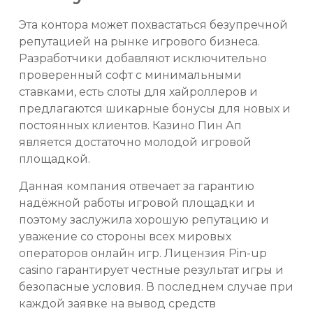
Эта контора может похвастаться безупречной
репутацией на рынке игрового бизнеса.
Разработчики добавляют исключительно
проверенный софт с минимальными
ставками, есть слоты для хайроллеров и
предлагаются шикарные бонусы для новых и
постоянных клиентов. Казино Пин Ап
является достаточно молодой игровой
площадкой.
Данная компания отвечает за гарантию
надёжной работы игровой площадки и
поэтому заслужила хорошую репутацию и
уважение со стороны всех мировых
операторов онлайн игр. Лицензия Pin-up
casino гарантирует честные результат игры и
безопасные условия. В последнем случае при
каждой заявке на вывод средств