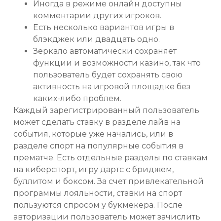
Иногда в режиме онлайн доступны
комментарии других игроков.
Есть несколько вариантов игры в
блэкджек или двадцать одно.
Зеркало автоматически сохраняет
функции и возможности казино, так что
пользователь будет сохранять свою
активность на игровой площадке без
каких-либо проблем.
Каждый зарегистрированный пользователь
может сделать ставку в разделе лайв на
события, которые уже начались, или в
разделе спорт на популярные события в
прематче. Есть отдельные разделы по ставкам
на киберспорт, игру дартс с бриджем,
буллитом и боксом. За счет привлекательной
программы лояльности, ставки на спорт
пользуются спросом у букмекера. После
авторизации пользователь может зачислить