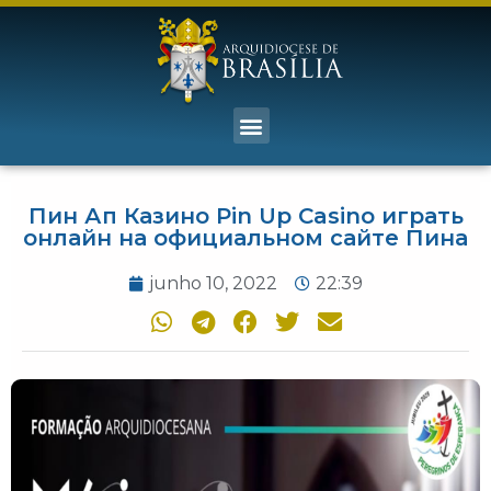
Пин Ап Казино Pin Up Casino играть
онлайн на официальном сайте Пина
junho 10, 2022
22:39