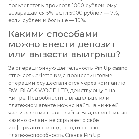
пользователь проиграл 1000 рублей, ему
возвращается 5%, если 5000 рублей — 7%,
если рублей и больше — 10%.
Какими способами
можно внести депозит
или вывести выигрыш?
За операционную деятельность Pin Up casino
отвечает Carletta NV, а процессинговые
операции осуществляются через компанию
BWI BLACK-WOOD LTD, действующую на
Кипре. Подробности о владельце или
платежном агенте можно найти в нижней
части официального сайта. Владелец Пин ап
казино онлайн не скрывает о себе
информацию и подтвердил свою
платежеспособность. Ставка Pin Up,