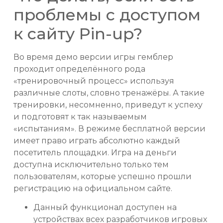
проблемы с доступом
к сайту Pin-up?
Во время демо версии игры гемблер
проходит определённого рода
«тренировочный процесс» используя
различные слоты, словно тренажёры. А такие
тренировки, несомненно, приведут к успеху
и подготовят к так называемым
«испытаниям». В режиме бесплатной версии
имеет право играть абсолютно каждый
посетитель площадки. Игра на деньги
доступна исключительно только тем
пользователям, которые успешно прошли
регистрацию на официальном сайте.
Данный функционал доступен на
устройствах всех разработчиков игровых