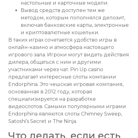
настольные и карточные модели.
Вывод средств доступен тем же
методом, которым пополнялся депозит,
включая банковские карты, электронные
и криптовалютные кошельки.
В таких играх сочетается удобство игры в
онлайн-казино и атмосфера настоящего
игрового зала. Игроки могут видеть действия
дилера, общаться с ним и другими
участниками через чат. Pin Up casino
предлагает интересные слоты компании
Endorphina. Это чешская игровая компания,
основанная в 2012 году, которая
специализируется на разработке
видеослотов. Самыми популярными играми
Endorphina являются слоты Chimney Sweep,
Satoshi’s Secret и The Ninja.
Что делать, если есть