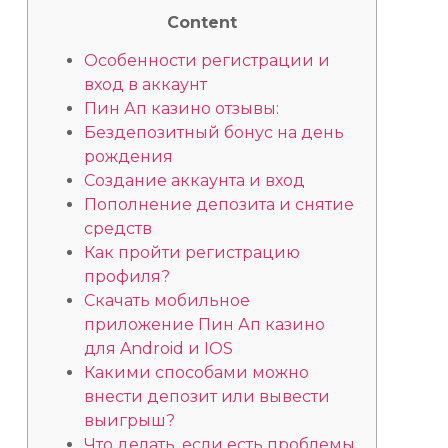
Content
Особенности регистрации и
вход в аккаунт
Пин Ап казино отзывы:
Бездепозитный бонус на день
рождения
Создание аккаунта и вход
Пополнение депозита и снятие
средств
Как пройти регистрацию
профиля?
Скачать мобильное
приложение Пин Ап казино
для Android и IOS
Какими способами можно
внести депозит или вывести
выигрыш?
Что делать, если есть проблемы