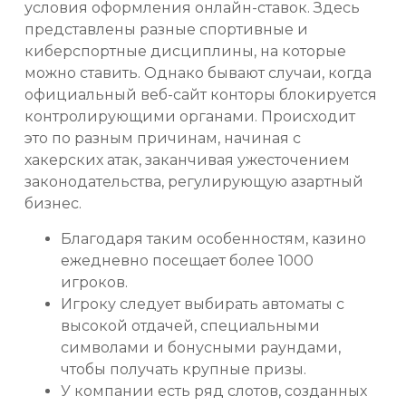
условия оформления онлайн-ставок. Здесь
представлены разные спортивные и
киберспортные дисциплины, на которые
можно ставить. Однако бывают случаи, когда
официальный веб-сайт конторы блокируется
контролирующими органами. Происходит
это по разным причинам, начиная с
хакерских атак, заканчивая ужесточением
законодательства, регулирующую азартный
бизнес.
Благодаря таким особенностям, казино
ежедневно посещает более 1000
игроков.
Игроку следует выбирать автоматы с
высокой отдачей, специальными
символами и бонусными раундами,
чтобы получать крупные призы.
У компании есть ряд слотов, созданных