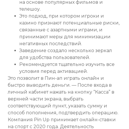
на основе популярных фильмов и
телешоу.
Это подход, при котором игроки и
казино признают потенциальные риски,
связанные с азартными играми, и
принимают меры для минимизации
негативных последствий.
Заведение создало несколько зеркал
для удобства пользователей.
Рекомендуется тщательно изучить все
условия перед активацией.
Это позволит в Пин-ап играть онлайн и
быстро выводить деньги. — После входа в
личный кабинет нажать на кнопку “Касса” в
верхней части экрана, выбрать
соответствующий пункт, указать сумму и
способ пополнения, подтвердить операцию.
Компания Pin Up принимает онлайн-ставки
на спорт с 2020 года. Деятельность