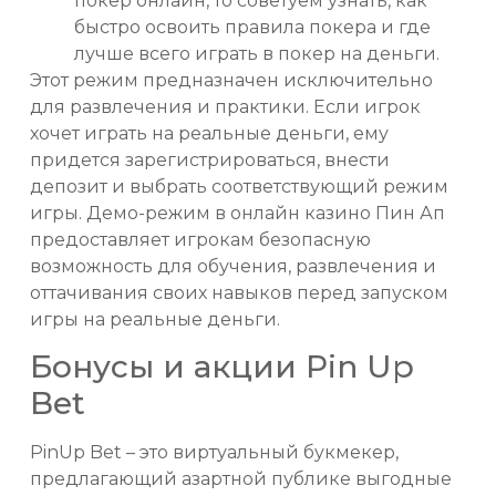
покер онлайн, то советуем узнать, как
быстро освоить правила покера и где
лучше всего играть в покер на деньги.
Этот режим предназначен исключительно
для развлечения и практики. Если игрок
хочет играть на реальные деньги, ему
придется зарегистрироваться, внести
депозит и выбрать соответствующий режим
игры. Демо-режим в онлайн казино Пин Ап
предоставляет игрокам безопасную
возможность для обучения, развлечения и
оттачивания своих навыков перед запуском
игры на реальные деньги.
Бонусы и акции Pin Up
Bet
PinUp Bet – это виртуальный букмекер,
предлагающий азартной публике выгодные