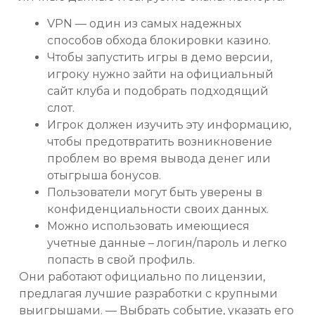
VPN — один из самых надежных
способов обхода блокировки казино.
Чтобы запустить игры в демо версии,
игроку нужно зайти на официальный
сайт клуба и подобрать подходящий
слот.
Игрок должен изучить эту информацию,
чтобы предотвратить возникновение
проблем во время вывода денег или
отыгрыша бонусов.
Пользователи могут быть уверены в
конфиденциальности своих данных.
Можно использовать имеющиеся
учетные данные – логин/пароль и легко
попасть в свой профиль.
Они работают официально по лицензии,
предлагая лучшие разработки с крупными
выигрышами. — Выбрать событие, указать его