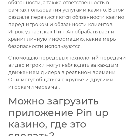
обязанности, а также ответственность в
рамках пользования услугами казино. В этом
разделе перечисляются обязанности казино
перед игроком и обязанности клиентов.
Игрок узнает, как Пин-Ап обрабатывает и
хранит личную информацию, какие меры
безопасности используются.
С помощью передовых технологий передачи
видео игроки могут наблюдать за каждым
движением дилера в реальном времени.
Они могут общаться с крупье и другими
игроками через чат.
Можно загрузить
приложение Pin up
казино, где это
сделать?