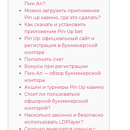
Пин Ап?
Можно загрузить приложение
Pin up казино, где это сделать?
Как скачать и установить
приложение Pin-Up bet
Pin Up: официальный сайт и
регистрация в букмекерской
конторе
Пополнить счет
Бонусы при регистрации
Пин Ап — обзор букмекерской
конторы
Акции и турниры Pin Up казино
Стоит ли пользоваться
офшорной букмекерской
конторой?
Насколько законно и безопасно
использовать LDPlayer?
Сколько выводятся деньги с