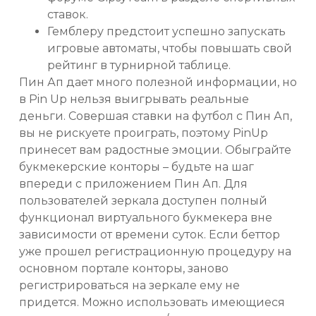
ставок.
Гемблеру предстоит успешно запускать
игровые автоматы, чтобы повышать свой
рейтинг в турнирной таблице.
Пин Ап дает много полезной информации, но
в Pin Up нельзя выигрывать реальные
деньги. Совершая ставки на футбол с Пин Ап,
вы не рискуете проиграть, поэтому PinUp
принесет вам радостные эмоции. Обыграйте
букмекерские конторы – будьте на шаг
впереди с приложением Пин Ап. Для
пользователей зеркала доступен полный
функционал виртуального букмекера вне
зависимости от времени суток. Если беттор
уже прошел регистрационную процедуру на
основном портале конторы, заново
регистрироваться на зеркале ему не
придется. Можно использовать имеющиеся