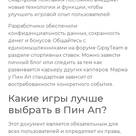
новые технологии и функции, чтобы
улучшить игровой опыт пользователей.
Разработчики обеспечили
конфиденциальность данных, сохранность
денег и бонусов. Общайтесь с
единомышленниками на форуме GipsyTeam в
разделе спортивных ставок. Можно завести
личный блог или следить за тем как
развивается карьеру других капперов. Маржа
у Пин Ап стандартная зависит от
востребованности конкретного события.
Какие игры лучше
выбрать в Пин Ап?
Этот документ является обязательным для
всех пользователей и определяет их права,