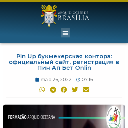
Pin Up букмекерская контора:
официальный сайт, регистрация в
Пин Ап Бет Onlin
maio 26, 2022
07:16