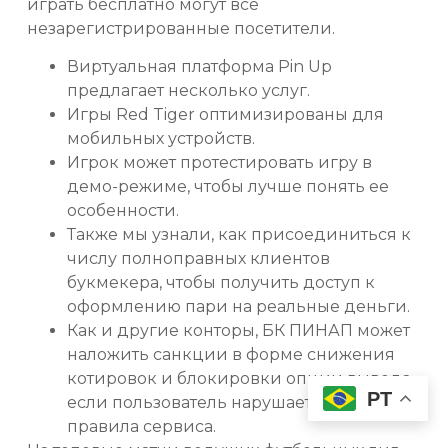
играть бесплатно могут все
незарегистрированные посетители.
Виртуальная платформа Pin Up
предлагает несколько услуг.
Игры Red Tiger оптимизированы для
мобильных устройств.
Игрок может протестировать игру в
демо-режиме, чтобы лучше понять ее
особенности.
Также мы узнали, как присоединиться к
числу полноправных клиентов
букмекера, чтобы получить доступ к
оформлению пари на реальные деньги.
Как и другие конторы, БК ПИНАП может
наложить санкции в форме снижения
котировок и блокировки опции вывода,
PT
если пользователь нарушает внутренние
правила сервиса.