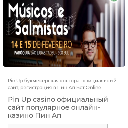
Pin Up букмекерская контора: официальный
сайт, регистрация в Пин Ап Бет Online
Pin Up casino официальный
сайт популярное онлайн-
казино Пин Ап