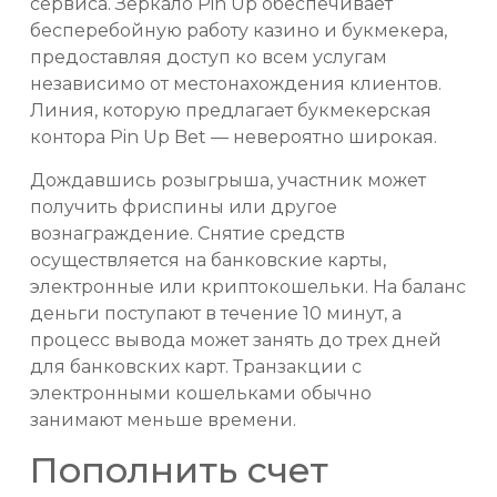
сервиса. Зеркало Pin Up обеспечивает
бесперебойную работу казино и букмекера,
предоставляя доступ ко всем услугам
независимо от местонахождения клиентов.
Линия, которую предлагает букмекерская
контора Pin Up Bet — невероятно широкая.
Дождавшись розыгрыша, участник может
получить фриспины или другое
вознаграждение. Снятие средств
осуществляется на банковские карты,
электронные или криптокошельки. На баланс
деньги поступают в течение 10 минут, а
процесс вывода может занять до трех дней
для банковских карт. Транзакции с
электронными кошельками обычно
занимают меньше времени.
Пополнить счет