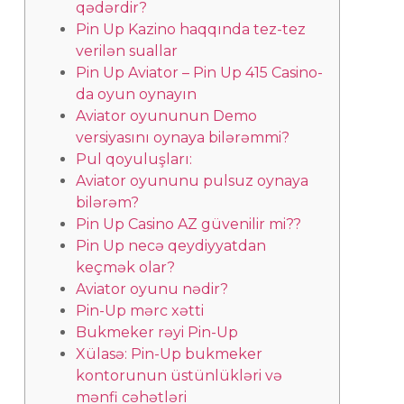
qədərdir?
Pin Up Kazino haqqında tez-tez
verilən suallar
Pin Up Aviator – Pin Up 415 Casino-
da oyun oynayın
Aviator oyununun Demo
versiyasını oynaya bilərəmmi?
Pul qoyuluşları:
Aviator oyununu pulsuz oynaya
bilərəm?
Pin Up Casino AZ güvenilir mi??
Pin Up necə qeydiyyatdan
keçmək olar?
Aviator oyunu nədir?
Pin-Up mərc xətti
Bukmeker rəyi Pin-Up
Xülasə: Pin-Up bukmeker
kontorunun üstünlükləri və
mənfi cəhətləri