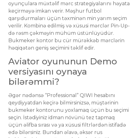
oyunçulara müxtəlif mərc strategiyalarını həyata
keçirməyə imkan verir. Məşhur futbol
qarşıdurmaları üçün təxminən min yarım seçim
verilir. Kombinə edilmiş və xüsusi mərclər Pin-Up-
də rəsm çəkməyin mühüm üstünlüyüdür.
Bukmeker kontor bu cür mürəkkəb mərclərin
həqiqətən geniş seçimini təklif edir.
Aviator oyununun Demo
versiyasını oynaya
bilərəmmi?
Əgər nədənsə “Professional” QIWI hesabını
qeydiyyatdan keçirə bilmirsinizsə, müştərinin
bukmeker kontorunu yoxlamaq üçün bu seçimi
seçin. İstədiyiniz idman növünü tez tapmaq
üçün əlifba sırası və ya xüsusi filtrlərdən istifadə
edə bilərsiniz. Bundan əlavə, əksər rus