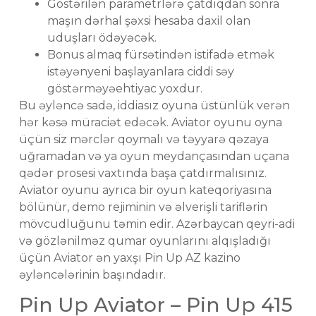
Göstərilən parametrlərə çatdıqdan sonra
maşın dərhal şəxsi hesaba daxil olan
uduşları ödəyəcək.
Bonus almaq fürsətindən istifadə etmək
istəyənyeni başlayanlara ciddi səy
göstərməyəehtiyac yoxdur.
Bu əyləncə sadə, iddiasız oyuna üstünlük verən
hər kəsə müraciət edəcək. Aviator oyunu oyna
üçün siz mərclər qoymalı və təyyarə qəzaya
uğramadan və ya oyun meydançasından uçana
qədər prosesi vaxtında başa çatdırmalısınız.
Aviator oyunu ayrıca bir oyun kateqoriyasına
bölünür, demo rejiminin və əlverişli tariflərin
mövcudluğunu təmin edir. Azərbaycan qeyri-adi
və gözlənilməz qumar oyunlarını alqışladığı
üçün Aviator ən yaxşı Pin Up AZ kazino
əyləncələrinin başındadır.
Pin Up Aviator – Pin Up 415