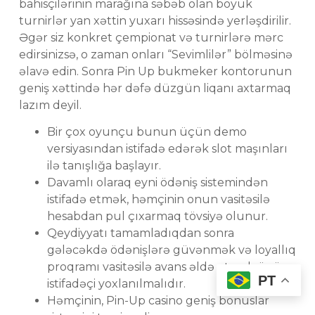
bahisçilərinin marağına səbəb olan böyük
turnirlər yan xəttin yuxarı hissəsində yerləşdirilir.
Əgər siz konkret çempionat və turnirlərə mərc
edirsinizsə, o zaman onları “Sevimlilər” bölməsinə
əlavə edin. Sonra Pin Up bukmeker kontorunun
geniş xəttində hər dəfə düzgün liqanı axtarmaq
lazım deyil.
Bir çox oyunçu bunun üçün demo
versiyasından istifadə edərək slot maşınları
ilə tanışlığa başlayır.
Davamlı olaraq eyni ödəniş sistemindən
istifadə etmək, həmçinin onun vasitəsilə
hesabdan pul çıxarmaq tövsiyə olunur.
Qeydiyyatı tamamladıqdan sonra
gələcəkdə ödənişlərə güvənmək və loyallıq
proqramı vasitəsilə avans əldə etmək üçün
PT
istifadəçi yoxlanılmalıdır.
Həmçinin, Pin-Up casino geniş bonuslar