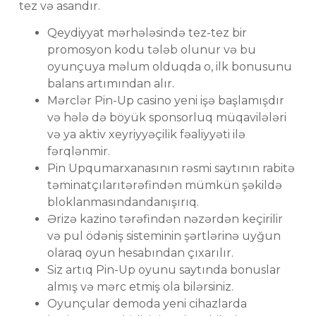
tez və asandır.
Qeydiyyat mərhələsində tez-tez bir
promosyon kodu tələb olunur və bu
oyunçuya məlum olduqda o, ilk bonusunu
balans artımından alır.
Mərclər Pin-Up casino yeni işə başlamışdır
və hələ də böyük sponsorluq müqavilələri
və ya aktiv xeyriyyəçilik fəaliyyəti ilə
fərqlənmir.
Pin Upqumarxanasının rəsmi saytının rabitə
təminatçılarıtərəfindən mümkün şəkildə
bloklanmasındandanışırıq.
Ərizə kazino tərəfindən nəzərdən keçirilir
və pul ödəniş sisteminin şərtlərinə uyğun
olaraq oyun hesabından çıxarılır.
Siz artıq Pin-Up oyunu saytında bonuslar
almış və mərc etmiş ola bilərsiniz.
Oyunçular demoda yeni cihazlarda