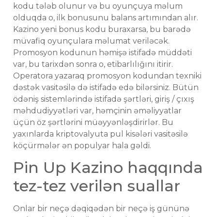
kodu tələb olunur və bu oyunçuya məlum
olduqda o, ilk bonusunu balans artımından alır.
Kazino yeni bonus kodu buraxarsa, bu barədə
müvafiq oyunçulara məlumat veriləcək.
Promosyon kodunun həmişə istifadə müddəti
var, bu tarixdən sonra o, etibarlılığını itirir.
Operatora yazaraq promosyon kodundan texniki
dəstək vasitəsilə də istifadə edə bilərsiniz. Bütün
ödəniş sistemlərində istifadə şərtləri, giriş / çıxış
məhdudiyyətləri var, həmçinin əməliyyatlar
üçün öz şərtlərini müəyyənləşdirirlər. Bu
yaxınlarda kriptovalyuta pul kisələri vasitəsilə
köçürmələr ən populyar hala gəldi.
Pin Up Kazino haqqında
tez-tez verilən suallar
Onlar bir neçə dəqiqədən bir neçə iş gününə