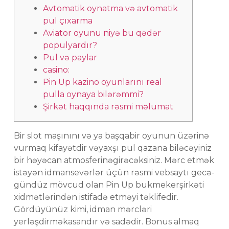
Avtomatik oynatma və avtomatik
pul çıxarma
Aviator oyunu niyə bu qədər
populyardır?
Pul və paylar
casino:
Pin Up kazino oyunlarını real
pulla oynaya bilərəmmi?
Şirkət haqqında rəsmi məlumat
Bir slot maşınını və ya başqabir oyunun üzərinə
vurmaq kifayətdir vəyaxşı pul qazana biləcəyiniz
bir həyəcan atmosferinəgirəcəksiniz. Mərc etmək
istəyən idmansevərlər üçün rəsmi vebsaytı gecə-
gündüz mövcud olan Pin Up bukmekerşirkəti
xidmətlərindən istifadə etməyi təklifedir.
Gördüyünüz kimi, idman mərcləri
yerləşdirməkasandır və sadədir. Bonus almaq