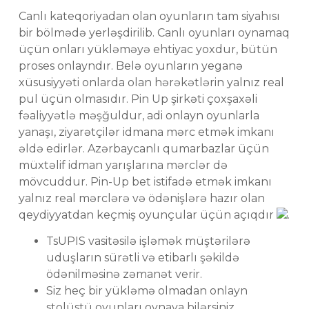
Canlı kateqoriyadan olan oyunların tam siyahısı
bir bölmədə yerləşdirilib. Canlı oyunları oynamaq
üçün onları yükləməyə ehtiyac yoxdur, bütün
proses onlayndır. Belə oyunların yeganə
xüsusiyyəti onlarda olan hərəkətlərin yalnız real
pul üçün olmasıdır. Pin Up şirkəti çoxşaxəli
fəaliyyətlə məşğuldur, adi onlayn oyunlarla
yanaşı, ziyarətçilər idmana mərc etmək imkanı
əldə edirlər. Azərbaycanlı qumarbazlar üçün
müxtəlif idman yarışlarına mərclər də
mövcuddur. Pin-Up bet istifadə etmək imkanı
yalnız real mərclərə və ödənişlərə hazır olan
qeydiyyatdan keçmiş oyunçular üçün açıqdır
.
TsUPIS vasitəsilə işləmək müştərilərə
uduşların sürətli və etibarlı şəkildə
ödənilməsinə zəmanət verir.
Siz heç bir yükləmə olmadan onlayn
stolüstü oyunları oynaya bilərsiniz.