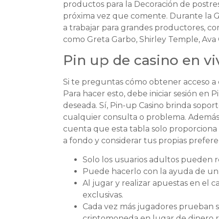
productos para la Decoración de postre
próxima vez que comente. Durante la Gr
a trabajar para grandes productores, com
como Greta Garbo, Shirley Temple, Ava 
Pin up de casino en vi
Si te preguntas cómo obtener acceso a 
Para hacer esto, debe iniciar sesión en 
deseada. Sí, Pin-up Casino brinda sopor
cualquier consulta o problema. Además d
cuenta que esta tabla solo proporciona 
a fondo y considerar tus propias prefere
Solo los usuarios adultos pueden re
Puede hacerlo con la ayuda de un re
Al jugar y realizar apuestas en el 
exclusivas.
Cada vez más jugadores prueban su
criptomoneda en lugar de dinero r