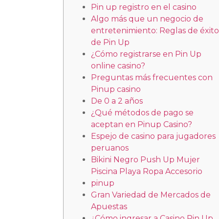
Pin up registro en el casino
Algo más que un negocio de
entretenimiento: Reglas de éxito
de Pin Up
¿Cómo registrarse en Pin Up
online casino?
Preguntas más frecuentes con
Pinup casino
De 0 a 2 años
¿Qué métodos de pago se
aceptan en Pinup Casino?
Espejo de casino para jugadores
peruanos
Bikini Negro Push Up Mujer
Piscina Playa Ropa Accesorio
pinup
Gran Variedad de Mercados de
Apuestas
¿Cómo ingresar a Casino Pin Up