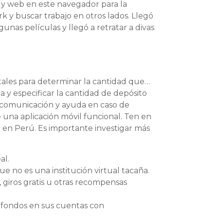
 y web en este navegador para la
 y buscar trabajo en otros lados. Llegó
nas películas y llegó a retratar a divas
tales para determinar la cantidad que…
a y especificar la cantidad de depósito
la comunicación y ayuda en caso de
 una aplicación móvil funcional. Ten en
o en Perú. Es importante investigar más
al.
e no es una institución virtual tacaña.
, giros gratis u otras recompensas
 fondos en sus cuentas con