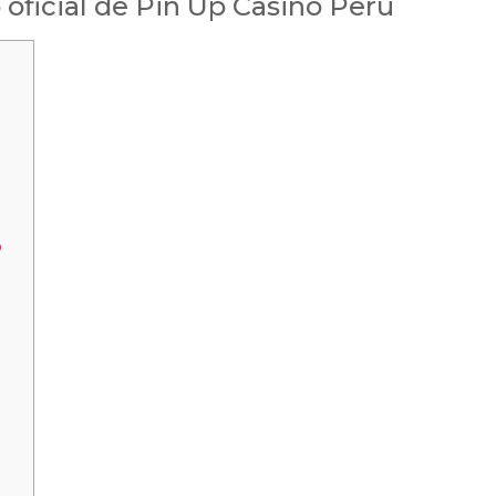
o oficial de Pin Up Casino Perú
o