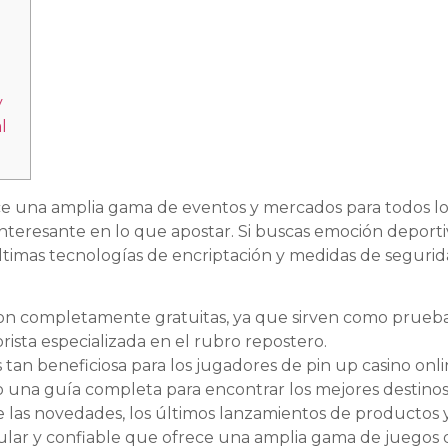
y
l
e una amplia gama de eventos y mercados para todos los 
nteresante en lo que apostar. Si buscas emoción deporti
as últimas tecnologías de encriptación y medidas de seguri
son completamente gratuitas, ya que sirven como pruebas
rista especializada en el rubro repostero.
 tan beneficiosa para los jugadores de pin up casino onl
o una guía completa para encontrar los mejores destinos
as novedades, los últimos lanzamientos de productos y l
pular y confiable que ofrece una amplia gama de juegos 