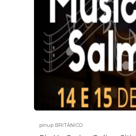
pinup BRITÁNICO