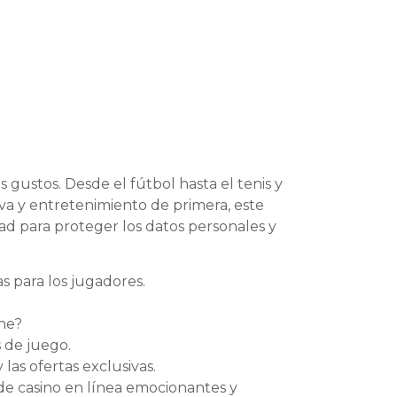
gustos. Desde el fútbol hasta el tenis y
va y entretenimiento de primera, este
dad para proteger los datos personales y
 para los jugadores.
ine?
 de juego.
as ofertas exclusivas.
de casino en línea emocionantes y