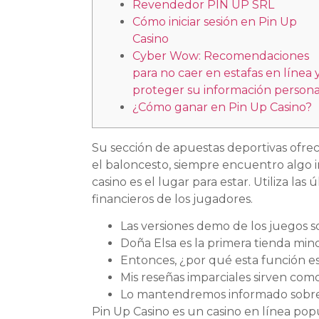
Revendedor PIN UP SRL
Cómo iniciar ​sesión en P​in Up
Casino
Cyber Wow: Recomendaciones
para no caer en estafas en línea 
proteger su información persona
¿Cómo ganar en Pin Up Casino?
Su sección de apuestas deportivas ofrec
el baloncesto, siempre encuentro algo i
casino es el lugar para estar. Utiliza l
financieros de los jugadores.
Las versiones demo de los juegos 
Doña Elsa es la primera tienda mino
Entonces, ¿por qué esta función es
Mis reseñas imparciales sirven com
Lo mantendremos informado sobre l
Pin Up Casino es un casino en línea po