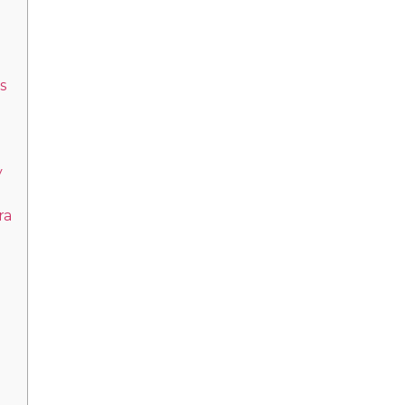
s
y
ra