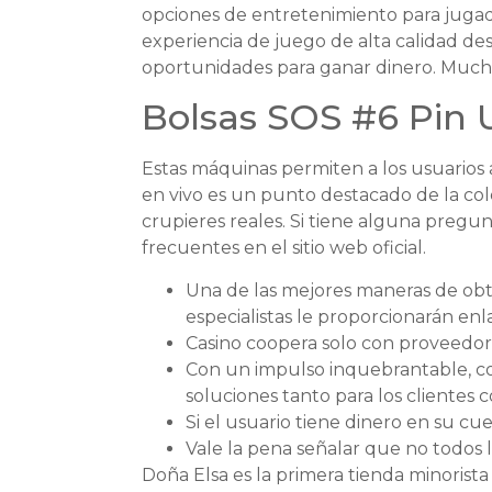
opciones de entretenimiento para jugado
experiencia de juego de alta calidad de
oportunidades para ganar dinero. Mucho
Bolsas SOS #6 Pin 
Estas máquinas permiten a los usuarios a
en vivo es un punto destacado de la co
crupieres reales. Si tiene alguna pregun
frecuentes en el sitio web oficial.
Una de las mejores maneras de obten
especialistas le proporcionarán en
Casino coopera solo con proveedor
Con un impulso inquebrantable, co
soluciones tanto para los clientes
Si el usuario tiene dinero en su c
Vale la pena señalar que no todos 
Doña Elsa es la primera tienda minorist