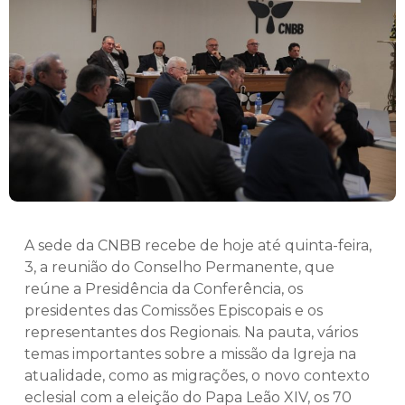
A sede da CNBB recebe de hoje até quinta-feira,
3, a reunião do Conselho Permanente, que
reúne a Presidência da Conferência, os
presidentes das Comissões Episcopais e os
representantes dos Regionais. Na pauta, vários
temas importantes sobre a missão da Igreja na
atualidade, como as migrações, o novo contexto
eclesial com a eleição do Papa Leão XIV, os 70