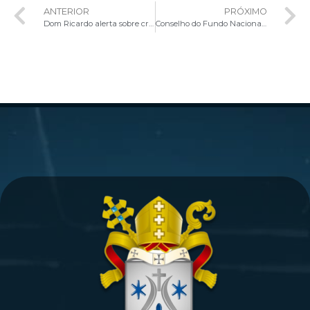
ANTERIOR
PRÓXIMO
Dom Ricardo alerta sobre crise futura e desafios da Igreja no Brasil durante Assembleia do Celam
Conselho do Fundo Nacional de Solidariedade aprova 45 projetos voltados à Ecologia Integral