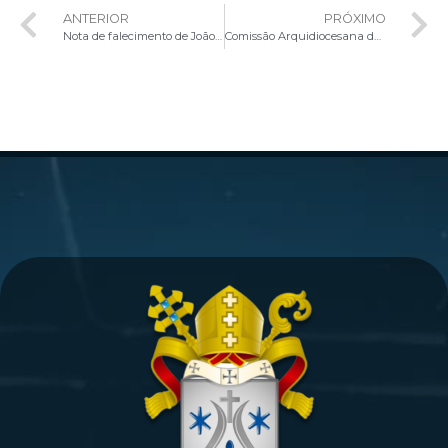
ANTERIOR
PRÓXIMO
Nota de falecimento de João Manoel Moreira
Comissão Arquidiocesana da Pastoral Familiar divulga calendário anual do Encontro de Preparação para Vida Matrimonial