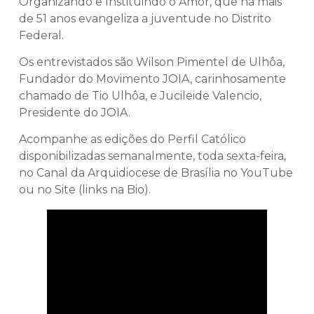
Organizando e Instituindo o Amor, que há mais
de 51 anos evangeliza a juventude no Distrito
Federal.
Os entrevistados são Wilson Pimentel de Ulhôa,
Fundador do Movimento JOIA, carinhosamente
chamado de Tio Ulhôa, e Jucileide Valencio,
Presidente do JOIA.
Acompanhe as edições do Perfil Católico
disponibilizadas semanalmente, toda sexta-feira,
no Canal da Arquidiocese de Brasília no YouTube
ou no Site (links na Bio).