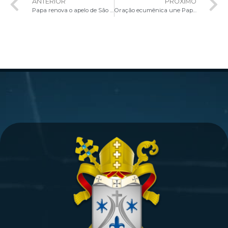
ANTERIOR
PRÓXIMO
Papa renova o apelo de São João Paulo II para “escancarar as portas a Cristo”
Oração ecumênica une Papa Leão XIV e Família Real Britânica na Capela Sistina