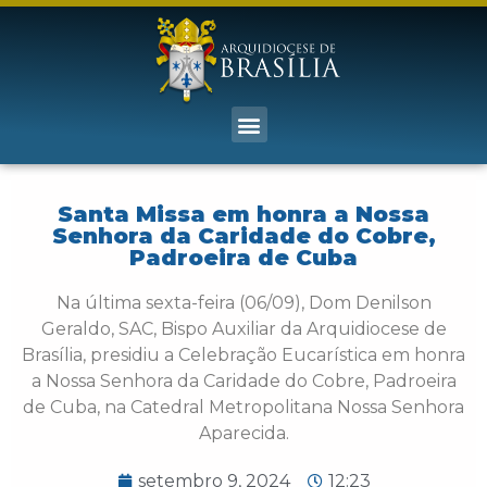
Santa Missa em honra a Nossa
Senhora da Caridade do Cobre,
Padroeira de Cuba
Na última sexta-feira (06/09), Dom Denilson
Geraldo, SAC, Bispo Auxiliar da Arquidiocese de
Brasília, presidiu a Celebração Eucarística em honra
a Nossa Senhora da Caridade do Cobre, Padroeira
de Cuba, na Catedral Metropolitana Nossa Senhora
Aparecida.
setembro 9, 2024
12:23