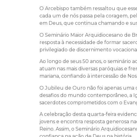
O Arcebispo também ressaltou que esse 
cada um de nós passa pela coragem, pe
em Deus, que continua chamando e sus
O Seminário Maior Arquidiocesano de Br
resposta à necessidade de formar sacer
privilegiado de discernimento vocacional
Ao longo de seus 50 anos, o seminário 
atuam nas mais diversas paróquias e fr
mariana, confiando à intercessão de Nos
O Jubileu de Ouro não foi apenas uma 
desafios do mundo contemporâneo, a Ig
sacerdotes comprometidos com o Evan
A celebração desta quarta-feira evide
jovens e encontra resposta generosa na
Reino. Assim, o Seminário Arquidiocesan
confiança na ação de Deus na história.