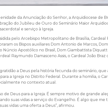
olenidade da Anunciação do Senhor, a Arquidiocese de Br
bração do Jubileu de Ouro do Seminário Maior Arquidioc
cerdotal e serviço à Igreja.
sidida pelo Arcebispo Metropolitano de Brasília, Cardeal
aram os Bispos auxiliares Dom Antonio de Marcos, Dom
 Núncio Apostólico no Brasil, Dom Giambattista Diquattr
rdeal Raymundo Damasceno Assis, o Cardeal João Braz 
gratidão a Deus pela história fecunda do seminário, que
ara a Igreja no Distrito Federal. Durante a homilia, o C
ecialmente no contexto atual.
o de Deus para a Igreja. É sempre motivo de grande ale
ndo suas vidas a serviço do Evangelho. É algo que me 
uas vidas uma oferta a Deus”, afirmou.