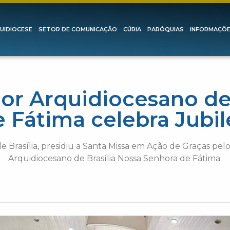
UIDIOCESE
SETOR DE COMUNICAÇÃO
CÚRIA
PARÓQUIAS
INFORMAÇÕ
or Arquidiocesano de 
 Fátima celebra Jubi
e Brasília, presidiu a Santa Missa em Ação de Graças pel
Arquidiocesano de Brasília Nossa Senhora de Fátima.