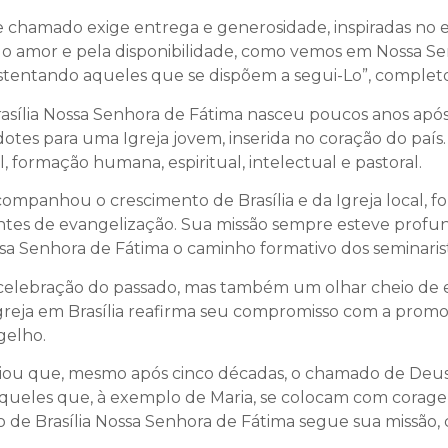
chamado exige entrega e generosidade, inspiradas no e
lo amor e pela disponibilidade, como vemos em Nossa Se
tentando aqueles que se dispõem a segui-Lo”, complet
asília Nossa Senhora de Fátima nasceu poucos anos após 
dotes para uma Igreja jovem, inserida no coração do paí
, formação humana, espiritual, intelectual e pastoral.
acompanhou o crescimento de Brasília e da Igreja local,
entes de evangelização. Sua missão sempre esteve profu
sa Senhora de Fátima o caminho formativo dos seminarist
celebração do passado, mas também um olhar cheio de e
reja em Brasília reafirma seu compromisso com a prom
gelho.
nciou que, mesmo após cinco décadas, o chamado de Deu
queles que, à exemplo de Maria, se colocam com coragem
o de Brasília Nossa Senhora de Fátima segue sua missão, 