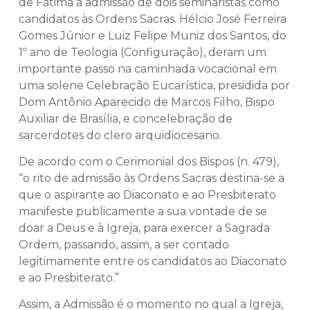
de Fátima a admissão de dois seminaristas como
candidatos às Ordens Sacras. Hélcio José Ferreira
Gomes Júnior e Luiz Felipe Muniz dos Santos, do
1º ano de Teologia (Configuração), deram um
importante passo na caminhada vocacional em
uma solene Celebração Eucarística, presidida por
Dom Antônio Aparecido de Marcos Filho, Bispo
Auxiliar de Brasília, e concelebração de
sarcerdotes do clero arquidiocesano.
De acordo com o Cerimonial dos Bispos (n. 479),
“o rito de admissão às Ordens Sacras destina-se a
que o aspirante ao Diaconato e ao Presbiterato
manifeste publicamente a sua vontade de se
doar a Deus e à Igreja, para exercer a Sagrada
Ordem, passando, assim, a ser contado
legitimamente entre os candidatos ao Diaconato
e ao Presbiterato.”
Assim, a Admissão é o momento no qual a Igreja,