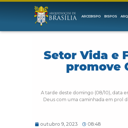
ARCEBISPO
BISPOS
ARQ
Setor Vida e 
promove C
A tarde deste domingo (08/10), data em
Deus com uma caminhada em prol da v
outubro 9, 2023
08:48