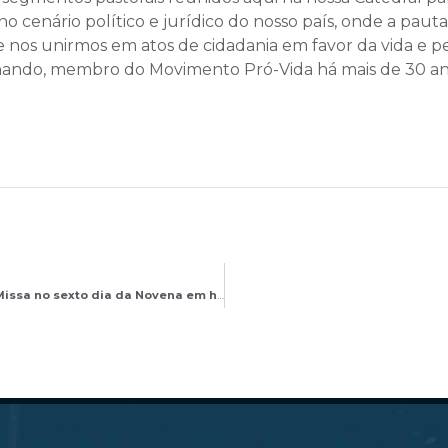
cenário político e jurídico do nosso país, onde a paut
 nos unirmos em atos de cidadania em favor da vida e p
nando, membro do Movimento Pró-Vida há mais de 30 an
Dom Adair José Guimarães celebra a Santa Missa no sexto dia da Novena em honra a Nossa Senhora Aparecida