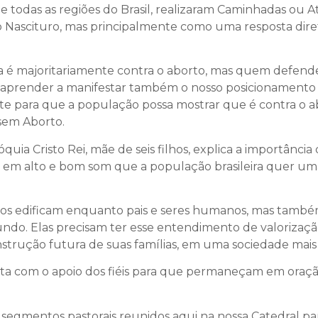
 todas as regiões do Brasil, realizaram Caminhadas ou A
o Nascituro, mas principalmente como uma resposta dire
 é majoritariamente contra o aborto, mas quem defende 
s aprender a manifestar também o nosso posicionamento 
e para que a população possa mostrar que é contra o abor
 sem Aborto.
ia Cristo Rei, mãe de seis filhos, explica a importância 
o em alto e bom som que a população brasileira quer um
s nos edificam enquanto pais e seres humanos, mas també
undo. Elas precisam ter esse entendimento de valorizaçã
trução futura de suas famílias, em uma sociedade mais j
nta com o apoio dos fiéis para que permaneçam em oraç
s segmentos pastorais reunidos aqui na nossa Catedral par