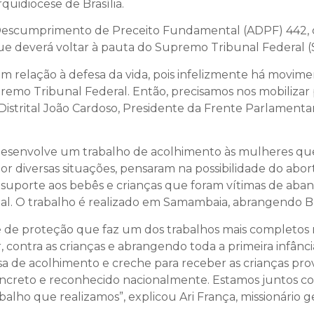
rquidiocese de Brasília.
Descumprimento de Preceito Fundamental (ADPF) 442, q
que deverá voltar à pauta do Supremo Tribunal Federal (
m relação à defesa da vida, pois infelizmente há movi
remo Tribunal Federal. Então, precisamos nos mobilizar
strital João Cardoso, Presidente da Frente Parlamentar
s desenvolve um trabalho de acolhimento às mulheres q
r diversas situações, pensaram na possibilidade do aborto
 suporte aos bebês e crianças que foram vítimas de aba
al. O trabalho é realizado em Samambaia, abrangendo Bra
 de proteção que faz um dos trabalhos mais completos n
, contra as crianças e abrangendo toda a primeira infânc
asa de acolhimento e creche para receber as crianças pro
concreto e reconhecido nacionalmente. Estamos juntos co
balho que realizamos”, explicou Ari França, missionário 