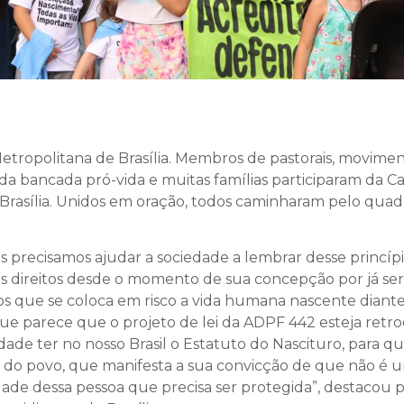
opolitana de Brasília. Membros de pastorais, movimentos,
da bancada pró-vida e muitas famílias participaram da C
 Brasília. Unidos em oração, todos caminharam pelo quadr
is precisamos ajudar a sociedade a lembrar desse princíp
us direitos desde o momento de sua concepção por já s
 que se coloca em risco a vida humana nascente diante 
 que parece que o projeto de lei da ADPF 442 esteja re
ade ter no nosso Brasil o Estatuto do Nascituro, para qu
a do povo, que manifesta a sua convicção de que não é
de dessa pessoa que precisa ser protegida”, destacou pa