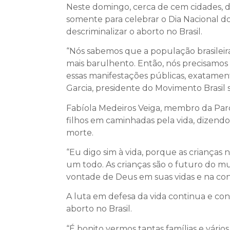
Neste domingo, cerca de cem cidades, de
somente para celebrar o Dia Nacional d
descriminalizar o aborto no Brasil.
“Nós sabemos que a população brasileira
mais barulhento. Então, nós precisamo
essas manifestações públicas, exatament
Garcia, presidente do Movimento Brasil
Fabíola Medeiros Veiga, membro da Paróqu
filhos em caminhadas pela vida, dizend
morte.
“Eu digo sim à vida, porque as criança
um todo. As crianças são o futuro do m
vontade de Deus em suas vidas e na cons
A luta em defesa da vida continua e co
aborto no Brasil.
“É bonito vermos tantas famílias e vário