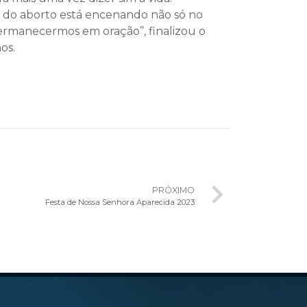
a do aborto está encenando não só no
ermanecermos em oração”, finalizou o
os.
PRÓXIMO
Festa de Nossa Senhora Aparecida 2023