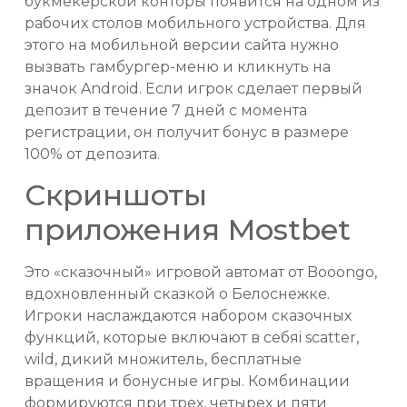
букмекерской конторы появится на одном из
рабочих столов мобильного устройства. Для
этого на мобильной версии сайта нужно
вызвать гамбургер-меню и кликнуть на
значок Android. Если игрок сделает первый
депозит в течение 7 дней с момента
регистрации, он получит бонус в размере
100% от депозита.
Скриншоты
приложения Mostbet
Это «сказочный» игровой автомат от Booongo,
вдохновленный сказкой о Белоснежке.
Игроки наслаждаются набором сказочных
функций, которые включают в себяi scatter,
wild, дикий множитель, бесплатные
вращения и бонусные игры. Комбинации
формируются при трех, четырех и пяти