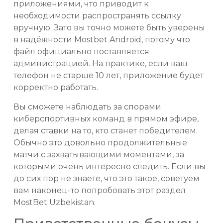
приложениями, что приводит к
необходимости распространять ссылку
вручную. Зато вы точно можете быть уверены
в надёжности Mostbet Android, потому что
файл официально поставляется
администрацией. На практике, если ваш
телефон не старше 10 лет, приложение будет
корректно работать.
Вы сможете наблюдать за спорами
киберспортивных команд в прямом эфире,
делая ставки на то, кто станет победителем.
Обычно это довольно продолжительные
матчи с захватывающими моментами, за
которыми очень интересно следить. Если вы
до сих пор не знаете, что это такое, советуем
вам наконец-то попробовать этот раздел
MostBet Uzbekistan.