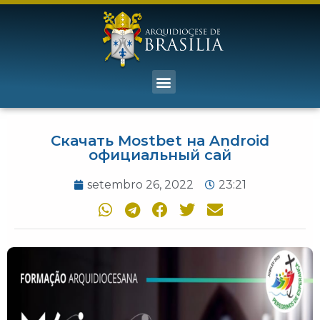
Скачать Mostbet на Android
официальный сай
setembro 26, 2022
23:21