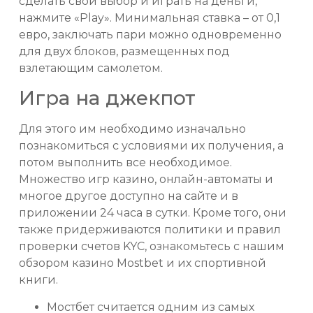
сделать свой выбор и играть на деньги,
нажмите «Play». Минимальная ставка – от 0,1
евро, заключать пари можно одновременно
для двух блоков, размещенных под
взлетающим самолетом.
Игра на джекпот
Для этого им необходимо изначально
познакомиться с условиями их получения, а
потом выполнить все необходимое.
Множество игр казино, онлайн-автоматы и
многое другое доступно на сайте и в
приложении 24 часа в сутки. Кроме того, они
также придерживаются политики и правил
проверки счетов KYC, ознакомьтесь с нашим
обзором казино Mostbet и их спортивной
книги.
Мостбет считается одним из самых