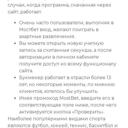
случаи, когда программа, скачанная через
сайт, работает.
Очень часто пользователи, выполняя в
Мостбет вход, желают поиграть в
азартные развлечения.
Вы можете открыть новую учетную
запись за считанные секунды, а после
авторизации в личном кабинете
получите доступ ко всему функционалу
сайта.
Букмекер работает в отрасли более 13
лет, но некоторые моменты, по мнению
клиентов, хотелось бы улучшить.
Имея промокод MostBet, введите его в
соответствующее поле ниже, после чего
активируется кнопка «Проверить».
Наиболее популярными видами спорта
являются футбол, хоккей, теннис, баскетбол и