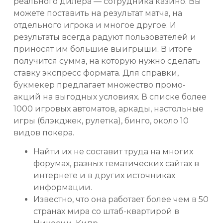
реального дилера — сотрудника казино. Вы
можете поставить на результат матча, на
отдельного игрока и многое другое. И
результаты всегда радуют пользователей и
приносят им большие выигрыши. В итоге
получится сумма, на которую нужно сделать
ставку экспресс формата. Для справки,
букмекер предлагает множество промо-
акций на выгодных условиях. В списке более
1000 игровых автоматов, аркады, настольные
игры (блэкджек, рулетка), бинго, около 10
видов покера.
Найти их не составит труда на многих
форумах, разных тематических сайтах в
интернете и в других источниках
информации.
Известно, что она работает более чем в 50
странах мира со штаб-квартирой в