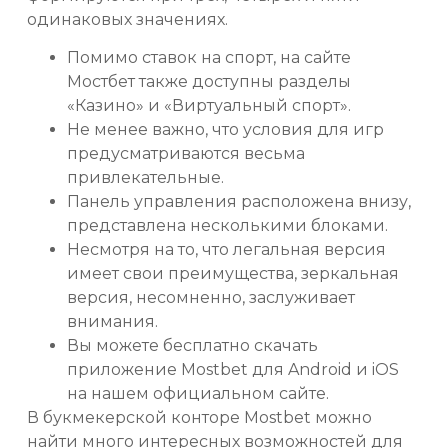
одинаковых значениях.
Помимо ставок на спорт, на сайте
Мостбет также доступны разделы
«Казино» и «Виртуальный спорт».
Не менее важно, что условия для игр
предусматриваются весьма
привлекательные.
Панель управления расположена внизу,
представлена несколькими блоками.
Несмотря на то, что легальная версия
имеет свои преимущества, зеркальная
версия, несомненно, заслуживает
внимания.
Вы можете бесплатно скачать
приложение Mostbet для Android и iOS
на нашем официальном сайте.
В букмекерской конторе Mostbet можно
найти много интересных возможностей для