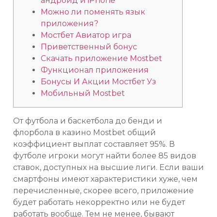
андроид и iPhone
Можно ли поменять язык
приложения?
Мостбет Авиатор игра
Приветственный бонус
Скачать приложение Mostbet
Функционал приложения
Бонусы И Акции Мостбет Уз
Мобильный Mostbet
От футбола и баскетбола до бенди и
флорбола в казино Mostbet общий
коэффициент выплат составляет 95%. В
футболе игроки могут найти более 85 видов
ставок, доступных на высшие лиги. Если ваши
смартфоны имеют характеристики хуже, чем
перечисленные, скорее всего, приложение
будет работать некорректно или не будет
работать вообще. Тем не менее, бывают