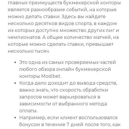
главных преимуществ букмекерской конторы
является разнообразие событий, на которые
можно делать ставки. Здесь вы найдете
несколько десятков видов спорта, в каждом
из которых доступно множество других лиг и
чемпионатов. А общее количество матчей, на
которые можно сделать ставки, превышает
несколько тысяч.
Это одна из самых проверяемых частей
любого обзора онлайн букмекерской
конторы Mostbet.
Когда дело доходит до вывода средств,
важно знать, что скорость обработки
запросов может варьироваться в
зависимости от выбранного метода
оплаты.
Например, если клиент воспользовался
бонусом в течение 7 дней после того, как