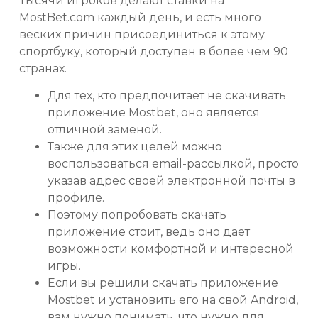
Тысячи игроков делают ставки на
MostBet.com каждый день, и есть много
веских причин присоединиться к этому
спортбуку, который доступен в более чем 90
странах.
Для тех, кто предпочитает не скачивать
приложение Mostbet, оно является
отличной заменой.
Также для этих целей можно
воспользоваться email-рассылкой, просто
указав адрес своей электронной почты в
профиле.
Поэтому попробовать скачать
приложение стоит, ведь оно дает
возможности комфортной и интересной
игры.
Если вы решили скачать приложение
Mostbet и установить его на свой Android,
вам нужно понимать, что нужно для