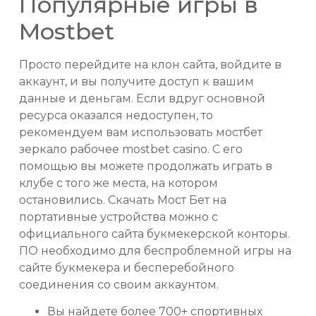
Популярные игры в
Mostbet
Просто перейдите на клон сайта, войдите в
аккаунт, и вы получите доступ к вашим
данные и деньгам. Если вдруг основной
ресурса оказался недоступен, то
рекомендуем вам использовать мостбет
зеркало рабочее mostbet casino. С его
помощью вы можете продолжать играть в
клубе с того же места, на котором
остановились. Скачать Мост Бет на
портативные устройства можно с
официального сайта букмекерской конторы.
ПО необходимо для беспроблемной игры на
сайте букмекера и бесперебойного
соединения со своим аккаунтом.
Вы найдете более 700+ спортивных