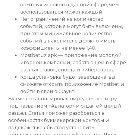
опытных игроков в данной сфере, чем
воспользоваться может каждый.
Нет ограничений на количество
событий, которые могут быть включены,
при этом минимальное количество
событий в накопителе должно иметь
коэффициенты не менее 1,40.
Mostbetuz apk — приложение молодой
игорной компании, работающей в сфере
разных ставок, спорта и киберспорта.
Когда установка будет завершена, вы
сможете открыть приложение Mostbet и
войти в свой аккаунт.
Букмекер анонсировал виртуальную игру
под названием «Авиатор» и отдал ей целый
раздел. Статья поможет разобраться в
особенностях букмекерской конторы и
подскажет как быстро установить
приложение по запросу «skachat mostbet».