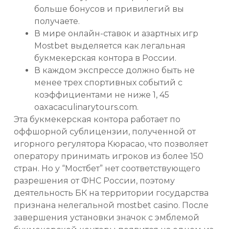
больше бонусов и привилегий вы
получаете.
В мире онлайн-ставок и азартных игр
Mostbet выделяется как легальная
букмекерская контора в России.
В каждом экспрессе должно быть не
менее трех спортивных событий с
коэффициентами не ниже 1, 45
oaxacaculinarytours.com.
Эта букмекерская контора работает по
оффшорной сублицензии, полученной от
игорного регулятора Кюрасао, что позволяет
оператору принимать игроков из более 150
стран. Но у “Мостбет” нет соответствующего
разрешения от ФНС России, поэтому
деятельность БК на территории государства
признана нелегальной mostbet casino. После
завершения установки значок с эмблемой