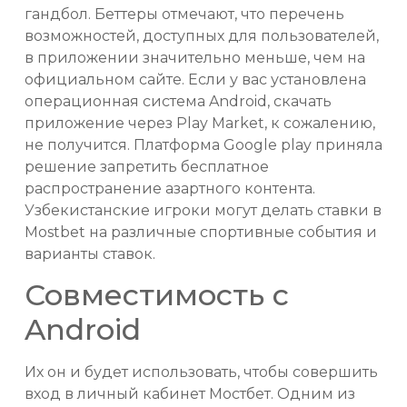
гандбол. Беттеры отмечают, что перечень
возможностей, доступных для пользователей,
в приложении значительно меньше, чем на
официальном сайте. Если у вас установлена
операционная система Android, скачать
приложение через Play Market, к сожалению,
не получится. Платформа Google play приняла
решение запретить бесплатное
распространение азартного контента.
Узбекистанские игроки могут делать ставки в
Mostbet на различные спортивные события и
варианты ставок.
Совместимость с
Android
Их он и будет использовать, чтобы совершить
вход в личный кабинет Мостбет. Одним из