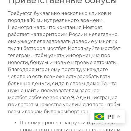
Приветственные бонусы
Требуется буквально несколько кликов и
порядка 10 минут реального времени.
Несмотря на то, что компания Mostbet
работает на территории России нелегально,
она уже успела завоевать доверие у многих
тысяч бетторов мостбет. Используйте мостбет
телеграм, чтобы узнать информацию про
новости, бонусы и новые игровые автоматы.
Благодаря игорному порталу, у каждого
человека есть возможность зарабатывать
большие деньги, сидя в своем доме. То, что
нужно найти пользователям заранее —
мостбет рабочее зеркало 9. Администрация
прилагает множество усилий для того, чтобы
всем игрокам было комфортно на сайте.
PT
Поэтому процесс загрузки и установки
происходит вручную, с использованием