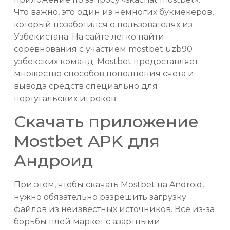
Что важно, это один из немногих букмекеров,
который позаботился о пользователях из
Узбекистана. На сайте легко найти
соревнования с участием mostbet uzb90
узбекских команд. Mostbet предоставляет
множество способов пополнения счета и
вывода средств специально для
португальских игроков.
Скачать приложение
Mostbet APK для
Андроид
При этом, чтобы скачать Mostbet на Android,
нужно обязательно разрешить загрузку
файлов из неизвестных источников. Все из-за
борьбы плей маркет с азартными