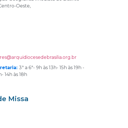
Centro-Oeste,
res
@
arquidiocesedebrasilia.org.br
retaria:
3ª a 6ª- 9h às 13h- 15h às 19h -
- 14h às 18h
de Missa