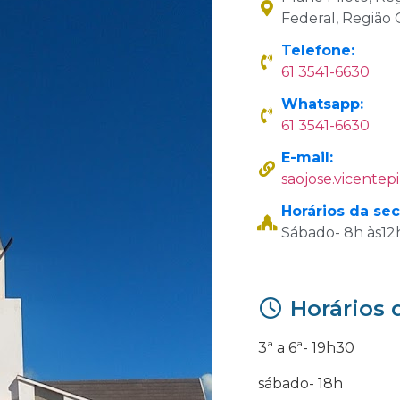
Federal, Região 
Telefone:
61 3541-6630
Whatsapp:
61 3541-6630
E-mail:
saojose.vicentepi
Horários da sec
Sábado- 8h às12h
Horários 
3ª a 6ª- 19h30
sábado- 18h