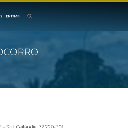
ES
ENTRAR
SOCORRO
– Sul, Ceilândia, 72.220-301,