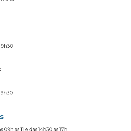
19h30
:
19h30
s
 09h as 11 e das 14h30 as 17h