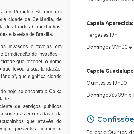
ora do Perpétuo Socorro em
pria cidade de Ceilândia, de
Capela Aparecida:
uta dos Frades Capuchinhos,
es e favelas de Brasília.
Terças as 19h
das invasões e favelas em
Domingos 07h30 e 
de Erradicação de Invasões –
 cidade que recebeu o nome
to que levou à sua fundação,
Capela Guadalupe
lândia”, que significa cidade
Quintas às 19h30
nde hoje se encontra a Caixa
Domingos às 09h e 
dade.
iente de serviços públicos
a à sorte das enxurradas e da
Confissõe
Capuchinhos que através do
sempre presentes lutando e
Terças e Quintas das