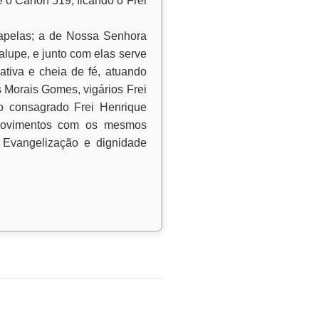
e o Canon 519, ficando o Frei
apelas; a de Nossa Senhora
lupe, e junto com elas serve
ativa e cheia de fé, atuando
s Morais Gomes, vigários Frei
ão consagrado Frei Henrique
e movimentos com os mesmos
– Evangelização e dignidade