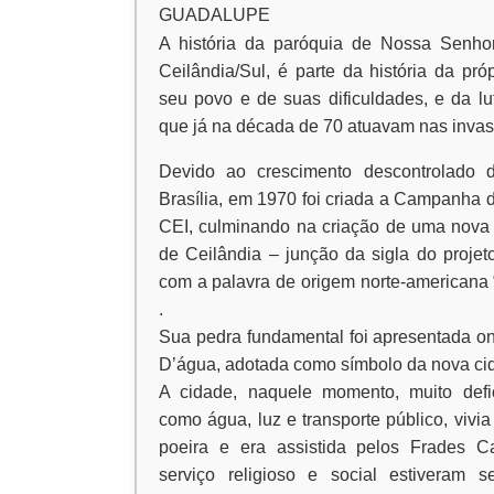
GUADALUPE
A história da paróquia de Nossa Senh
Ceilândia/Sul, é parte da história da pró
seu povo e de suas dificuldades, e da l
que já na década de 70 atuavam nas invasõ
Devido ao crescimento descontrolado 
Brasília, em 1970 foi criada a Campanha 
CEI, culminando na criação de uma nova
de Ceilândia – junção da sigla do proje
com a palavra de origem norte-americana “
.
Sua pedra fundamental foi apresentada o
D’água, adotada como símbolo da nova ci
A cidade, naquele momento, muito defic
como água, luz e transporte público, vivi
poeira e era assistida pelos Frades 
serviço religioso e social estiveram 