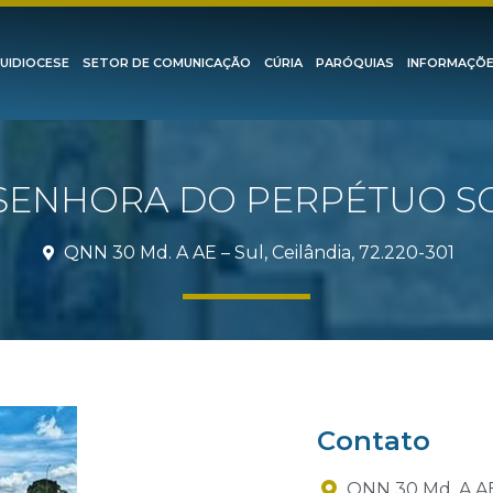
UIDIOCESE
SETOR DE COMUNICAÇÃO
CÚRIA
PARÓQUIAS
INFORMAÇÕ
SENHORA DO PERPÉTUO 
QNN 30 Md. A AE – Sul, Ceilândia, 72.220-301
Contato
QNN 30 Md. A AE 