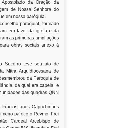
o Apostolado da Oração da
magem de Nossa Senhora do
que em nossa paróquia.
 conselho paroquial, formado
am em favor da igreja e da
ram as primeiras ampliações
para obras sociais anexo à
o Socorro teve seu ato de
da Mitra Arquidiocesana de
 a desmembrou da Paróquia de
ândia, da qual era capela, e
 comunidades das quadras QNN
s Franciscanos Capuchinhos
rimeiro pároco o Revmo. Frei
tão Cardeal Arcebispo de