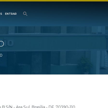
ES
ENTRAR
O
10
 S/N - Asa Sul, Brasília - DF, 70390-110,