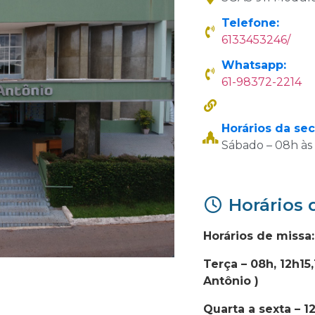
Telefone:
6133453246/
Whatsapp:
61-98372-2214
Horários da sec
Sábado – 08h às
Horários 
Horários de missa
Terça – 08h, 12h15
Antônio )
Quarta a sexta – 1