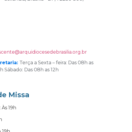
ascente
@
arquidiocesedebrasilia.org.br
retaria:
Terça a Sexta – feira: Das 08h as
18h Sábado: Das 08h as 12h
de Missa
: Às 19h
h
 19h