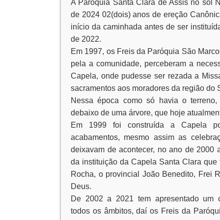
A Paróquia Santa Clara de Assis no sol 
de 2024 02(dois) anos de ereção Canôni
início da caminhada antes de ser instituí
de 2022.
Em 1997, os Freis da Paróquia São Marco
pela a comunidade, perceberam a necess
Capela, onde pudesse ser rezada a Miss
sacramentos aos moradores da região do 
Nessa época como só havia o terreno,
debaixo de uma árvore, que hoje atualmente
Em 1999 foi construída a Capela po
acabamentos, mesmo assim as celebra
deixavam de acontecer, no ano de 2000 
da instituição da Capela Santa Clara que
Rocha, o provincial João Benedito, Frei
Deus.
De 2002 a 2021 tem apresentado um cr
todos os âmbitos, daí os Freis da Paróq