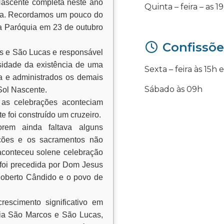
Nascente completa neste ano
Quinta – feira – as 1
ca. Recordamos um pouco do
da Paróquia em 23 de outubro
Confissõe
s e São Lucas e responsável
idade da existência de uma
Sexta – feira às 15h 
a e administrados os demais
Sábado às 09h
Sol Nascente.
 as celebrações aconteciam
 foi construído um cruzeiro.
rem ainda faltava alguns
ções e os sacramentos não
aconteceu solene celebração
 foi precedida por Dom Jesus
 Roberto Cândido e o povo de
escimento significativo em
uia São Marcos e São Lucas,