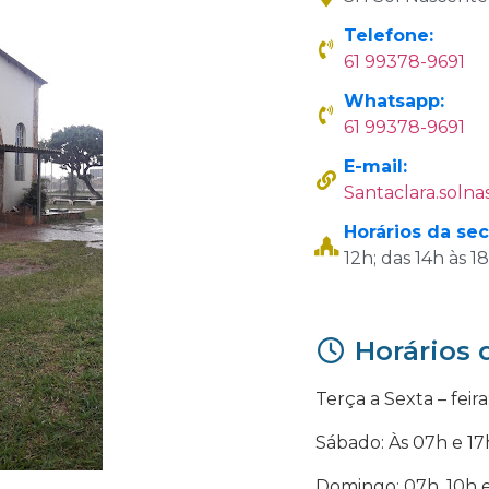
Telefone:
61 99378-9691
Whatsapp:
61 99378-9691
E-mail:
Santaclara.soln
Horários da sec
12h; das 14h às 
Horários 
Terça a Sexta – feira
Sábado: Às 07h e 17
Domingo: 07h, 10h e