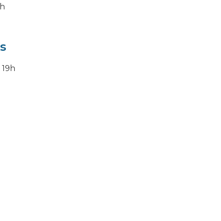
9h
s
e 19h