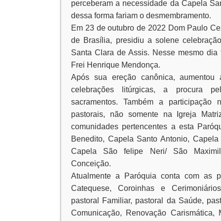
perceberam a necessidade da Capela Sant
dessa forma fariam o desmembramento.
Em 23 de outubro de 2022 Dom Paulo Cez
de Brasília, presidiu a solene celebraç
Santa Clara de Assis. Nesse mesmo dia 
Frei Henrique Mendonça.
Após sua ereção canônica, aumentou a
celebrações litúrgicas, a procura 
sacramentos. Também a participação 
pastorais, não somente na Igreja Mat
comunidades pertencentes a esta Paróq
Benedito, Capela Santo Antonio, Capela
Capela São felipe Neri/ São Maximi
Conceição.
Atualmente a Paróquia conta com as pas
Catequese, Coroinhas e Cerimoniários
pastoral Familiar, pastoral da Saúde, pas
Comunicação, Renovação Carismática, 