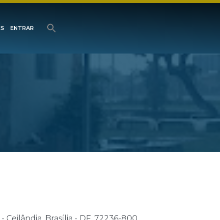
ES
ENTRAR
 Ceilândia, Brasília - DF, 72236-800,