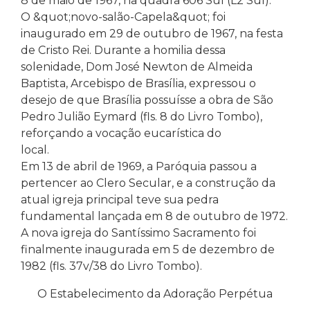
8 de maio de 1967, na quadra 606 Sul (L2 Sul).
O &quot;novo-salão-Capela&quot; foi
inaugurado em 29 de outubro de 1967, na festa
de Cristo Rei. Durante a homilia dessa
solenidade, Dom José Newton de Almeida
Baptista, Arcebispo de Brasília, expressou o
desejo de que Brasília possuísse a obra de São
Pedro Julião Eymard (fls. 8 do Livro Tombo),
reforçando a vocação eucarística do
local.
Em 13 de abril de 1969, a Paróquia passou a
pertencer ao Clero Secular, e a construção da
atual igreja principal teve sua pedra
fundamental lançada em 8 de outubro de 1972.
A nova igreja do Santíssimo Sacramento foi
finalmente inaugurada em 5 de dezembro de
1982 (fls. 37v/38 do Livro Tombo).
O Estabelecimento da Adoração Perpétua