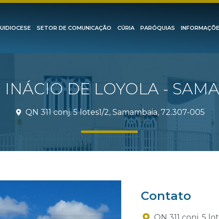
UIDIOCESE
SETOR DE COMUNICAÇÃO
CÚRIA
PARÓQUIAS
INFORMAÇÕ
 INÁCIO DE LOYOLA - SAM
QN 311 conj. 5 lotes1/2, Samambaia, 72.307-005
Contato
QN 311 conj. 5 l