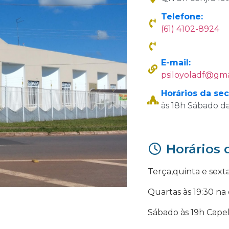
Telefone:
(61) 4102-8924
E-mail:
psiloyoladf
@
gma
Horários da sec
às 18h Sábado da
Horários 
Terça,quinta e sexta
Quartas às 19:30 na
Sábado às 19h Cape