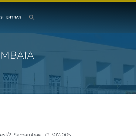
ES
ENTRAR
AMBAIA
otes1/2, Samambaia, 72.307-005,