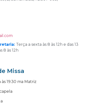
il.com
retaria:
Terça a sexta às 8 às 12h e das 13
s 8 às 12h
de Missa
 às 19:30 ma Matriz
 capela
la