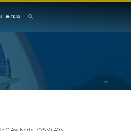
ES
ENTRAR
 C, Asa Norte, 70.830-403,