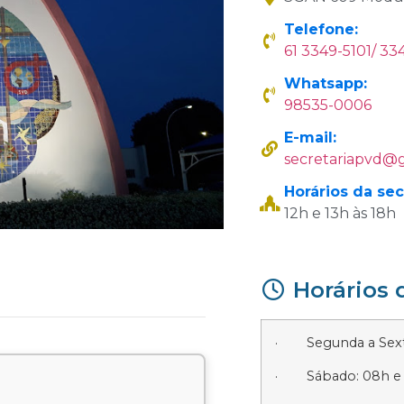
Telefone:
61 3349-5101/ 33
Whatsapp:
98535-0006
E-mail:
secretariapvd
@
Horários da sec
12h e 13h às 18h
Horários 
· Segunda a Sexta
· Sábado: 08h e