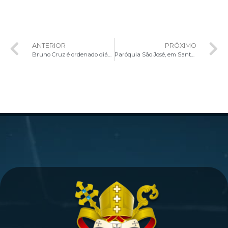
ANTERIOR
PRÓXIMO
Bruno Cruz é ordenado diácono na Arquidiocese de Brasília
Paróquia São José, em Santa Maria, recebe Visita Pastoral Missionária