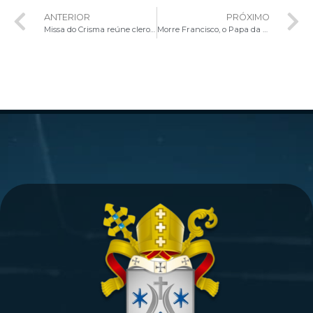
ANTERIOR
PRÓXIMO
Missa do Crisma reúne clero para renovação das promessas sacerdotais e bênção dos Santos Óleos
Morre Francisco, o Papa da humildade, da misericórdia e do diálogo