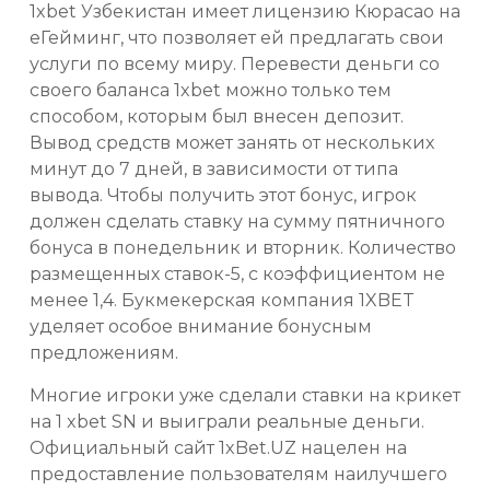
1xbet Узбекистан имеет лицензию Кюрасао на
еГейминг, что позволяет ей предлагать свои
услуги по всему миру. Перевести деньги со
своего баланса 1xbet можно только тем
способом, которым был внесен депозит.
Вывод средств может занять от нескольких
минут до 7 дней, в зависимости от типа
вывода. Чтобы получить этот бонус, игрок
должен сделать ставку на сумму пятничного
бонуса в понедельник и вторник. Количество
размещенных ставок-5, с коэффициентом не
менее 1,4. Букмекерская компания 1XBET
уделяет особое внимание бонусным
предложениям.
Многие игроки уже сделали ставки на крикет
на 1 xbet SN и выиграли реальные деньги.
Официальный сайт 1xBet.UZ нацелен на
предоставление пользователям наилучшего