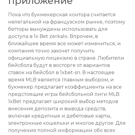
приложение
Пока что букмекерская контора считается
нелегальной на французском рынке, поэтому
бетторы вынуждены использовать для
доступа в 1x Bet zerkalo. Впрочем, в
ближайшее время все может измениться, и
компания точно захочет получить
официальную лицензию в стране. Любители
бейсбола будут в восторге от вариантов
ставок на бейсбол в 1xbet-sn. В настоящее
время MLB является главным выбором, и
букмекер предлагает коэффициенты на все
предстоящие игры бейсбольной лиги MLB.
1xBet предлагает широкий выбор методов
внесения депозита и вывода средств,
включая кредитные и дебетовые карты,
электронные кошельки и многое другое. Для
получения полной информации обо всех