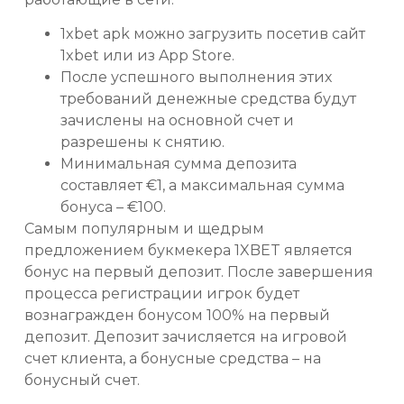
1xbet apk можно загрузить посетив сайт
1xbet или из App Store.
После успешного выполнения этих
требований денежные средства будут
зачислены на основной счет и
разрешены к снятию.
Минимальная сумма депозита
составляет €1, а максимальная сумма
бонуса – €100.
Самым популярным и щедрым
предложением букмекера 1XBET является
бонус на первый депозит. После завершения
процесса регистрации игрок будет
вознагражден бонусом 100% на первый
депозит. Депозит зачисляется на игровой
счет клиента, а бонусные средства – на
бонусный счет.