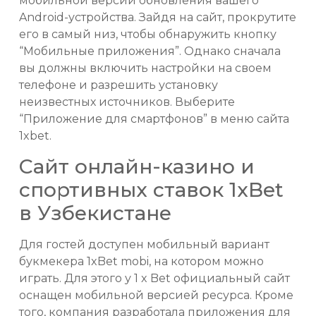
мобильной версии обновления вашего
Android-устройства. Зайдя на сайт, прокрутите
его в самый низ, чтобы обнаружить кнопку
“Мобильные приложения”. Однако сначала
вы должны включить настройки на своем
телефоне и разрешить установку
неизвестных источников. Выберите
“Приложение для смартфонов” в меню сайта
1xbet.
Сайт онлайн-казино и
спортивных ставок 1xBet
в Узбекистане
Для гостей доступен мобильный вариант
букмекера 1xBet mobi, на котором можно
играть. Для этого у 1 x Bet официальный сайт
оснащен мобильной версией ресурса. Кроме
того, компания разработала приложения для