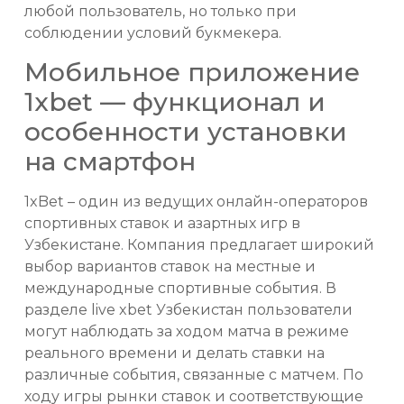
любой пользователь, но только при
соблюдении условий букмекера.
Мобильное приложение
1xbet — функционал и
особенности установки
на смартфон
1xBet – один из ведущих онлайн-операторов
спортивных ставок и азартных игр в
Узбекистане. Компания предлагает широкий
выбор вариантов ставок на местные и
международные спортивные события. В
разделе live xbet Узбекистан пользователи
могут наблюдать за ходом матча в режиме
реального времени и делать ставки на
различные события, связанные с матчем. По
ходу игры рынки ставок и соответствующие