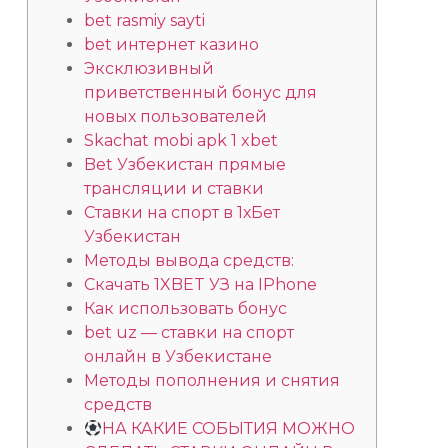
bet rasmiy sayti
bet интернет казино
Эксклюзивный
приветственный бонус для
новых пользователей
Skachat mobi apk 1 xbet
Bet Узбекистан прямые
трансляции и ставки
Ставки на спорт в 1хБет
Узбекистан
Методы вывода средств:
Скачать 1XBET УЗ на IPhone
Как использовать бонус
bet uz — ставки на спорт
онлайн в Узбекистане
Методы пополнения и снятия
средств
НА КАКИЕ СОБЫТИЯ МОЖНО