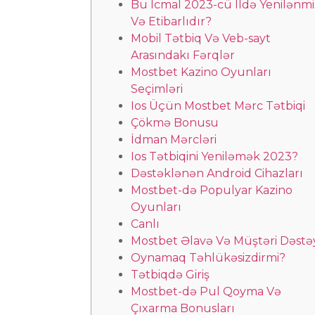
Bu Icmal 2023-cü Ildə Yenilənmi
Və Etibarlıdır?
Mobil Tətbiq Və Veb-sayt
Arasındakı Fərqlər
Mostbet Kazino Oyunları
Seçimləri
Ios Üçün Mostbet Mərc Tətbiqi
Çökmə Bonusu
İdman Mərcləri
Ios Tətbiqini Yeniləmək 2023?
Dəstəklənən Android Cihazları
Mostbet-də Populyar Kazino
Oyunları
Canlı
Mostbet Əlavə Və Müştəri Dəstə
Oynamaq Təhlükəsizdirmi?
Tətbiqdə Giriş
Mostbet-də Pul Qoyma Və
Çıxarma Bonusları