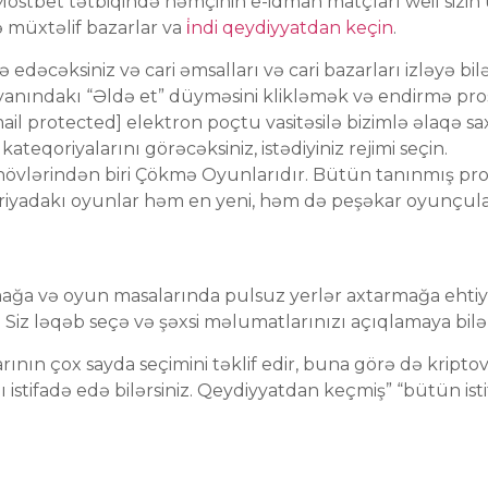
Mostbet tətbiqində həmçinin e-idman matçları weil sizin
 müxtəlif bazarlar va
i̇ndi qeydiyyatdan keçin
.
 edəcəksiniz və cari əmsalları və cari bazarları izləyə bil
n yanındakı “Əldə et” düyməsini klikləmək və endirmə pro
mail protected] elektron poçtu vasitəsilə bizimlə əlaqə sa
teqoriyalarını görəcəksiniz, istədiyiniz rejimi seçin.
vlərindən biri Çökmə Oyunlarıdır. Bütün tanınmış proq
riyadakı oyunlar həm en yeni, həm də peşəkar oyunçuları
ağa və oyun masalarında pulsuz yerlər axtarmağa ehtiy
Siz ləqəb seçə və şəxsi məlumatlarınızı açıqlamaya bilər
nın çox sayda seçimini təklif edir, buna görə də kript
ı istifadə edə bilərsiniz. Qeydiyyatdan keçmiş” “bütün isti