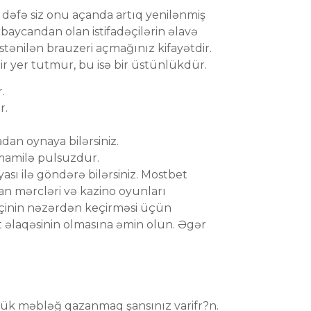
i dəfə siz onu açanda artıq yenilənmiş
baycandan olan istifadəçilərin əlavə
ənilən brauzeri açmağınız kifayətdir.
r yer tutmur, bu isə bir üstünlükdür.
.
r.
dan oynaya bilərsiniz.
tamamilə pulsuzdur.
sı ilə göndərə bilərsiniz. Mostbet
man mərcləri və kazino oyunları
fadəçinin nəzərdən keçirməsi üçün
et əlaqəsinin olmasına əmin olun. Əgər
yük məbləğ qazanmaq şansınız varifr?n.