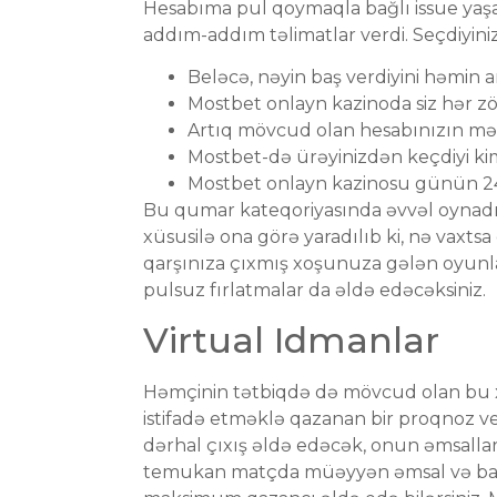
Hesabıma pul qoymaqla bağlı issue yaş
addım-addım təlimatlar verdi. Seçdiyini
Beləcə, nəyin baş verdiyini həmin an
Mostbet onlayn kazinoda siz hər zö
Artıq mövcud olan hesabınızın məlum
Mostbet-də ürəyinizdən keçdiyi ki
Mostbet onlayn kazinosu günün 24 sa
Bu qumar kateqoriyasında əvvəl oynadığın
xüsusilə ona görə yaradılıb ki, nə vaxt
qarşınıza çıxmış xoşunuza gələn oyunl
pulsuz fırlatmalar da əldə edəcəksiniz.
Virtual Idmanlar
Həmçinin tətbiqdə də mövcud olan bu x
istifadə etməklə qazanan bir proqnoz ver
dərhal çıxış əldə edəcək, onun əmsalları
temukan matçda müəyyən əmsal və bazar