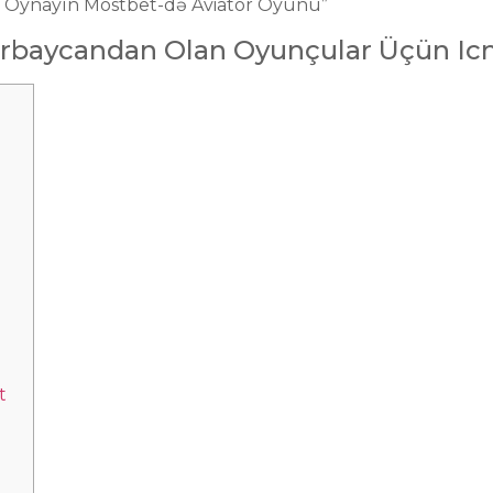
 Oynayın Mostbet-də Aviator Oyunu”
ərbaycandan Olan Oyunçular Üçün Ic
t