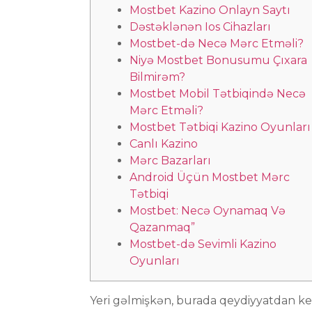
Mostbet Kazino Onlayn Saytı
Dəstəklənən Ios Cihazları
Mostbet-də Necə Mərc Etməli?
Niyə Mostbet Bonusumu Çıxara
Bilmirəm?
Mostbet Mobil Tətbiqində Necə
Mərc Etməli?
Mostbet Tətbiqi Kazino Oyunları
Canlı Kazino
Mərc Bazarları
Android Üçün Mostbet Mərc
Tətbiqi
Mostbet: Necə Oynamaq Və
Qazanmaq”
Mostbet-də Sevimli Kazino
Oyunları
Yeri gəlmişkən, burada qeydiyyatdan keç