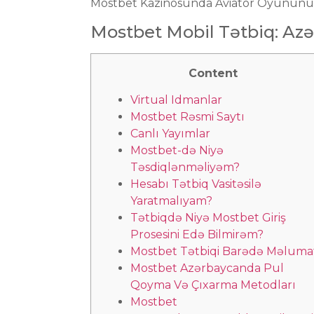
Mostbet Kazinosunda Aviator Oyununu
Mostbet Mobil Tətbiq: Az
Content
Virtual Idmanlar
Mostbet Rəsmi Saytı
Canlı Yayımlar
Mostbet-də Niyə
Təsdiqlənməliyəm?
Hesabı Tətbiq Vasitəsilə
Yaratmalıyam?
Tətbiqdə Niyə Mostbet Giriş
Prosesini Edə Bilmirəm?
Mostbet Tətbiqi Barədə Məluma
Mostbet Azərbaycanda Pul
Qoyma Və Çıxarma Metodları
Mostbet