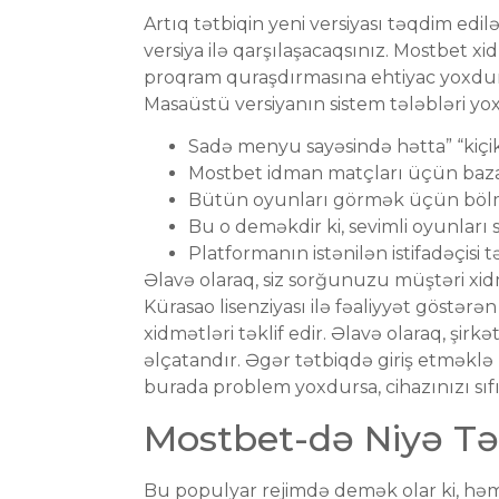
Artıq tətbiqin yeni versiyası təqdim edi
versiya ilə qarşılaşacaqsınız. Mostbet x
proqram quraşdırmasına ehtiyac yoxdur.
Masaüstü versiyanın sistem tələbləri yo
Sadə menyu sayəsində hətta” “kiçi
Mostbet idman matçları üçün bazarl
Bütün oyunları görmək üçün bölmə
Bu o deməkdir ki, sevimli oyunları
Platformanın istənilən istifadəçisi
Əlavə olaraq, siz sorğunuzu müştəri xid
Kürasao lisenziyası ilə fəaliyyət göstər
xidmətləri təklif edir. Əlavə olaraq, şir
əlçatandır. Əgər tətbiqdə giriş etməklə 
burada problem yoxdursa, cihazınızı sıfı
Mostbet-də Niyə T
Bu populyar rejimdə demək olar ki, həm