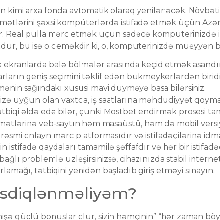
lən kimi arxa fonda avtomatik olaraq yenilənəcək. Növbət
idmətlərini şəxsi kompüterlərdə istifadə etmək üçün Azər
 Real pulla mərc etmək üçün sadəcə kompüterinizdə ist
xdur, bu isə o deməkdir ki, o, kompüterinizdə müəyyən bi
k ekranlarda belə bölmələr arasında keçid etmək asandır
arın geniş seçimini təklif edən bukmeykerlərdən biridi
nin sağındakı xüsusi mavi düyməyə basa bilərsiniz.
 sizə uyğun olan vaxtda, iş saatlarına məhdudiyyət qoyma
 tətbiqi əldə edə bilər, çünki Mostbet endirmək prosesi 
mətlərinə veb-saytın həm masaüstü, həm də mobil versiya
ən rəsmi onlayn mərc platformasıdır və istifadəçilərinə id
kətin istifadə qaydaları tamamilə şəffafdır və hər bir isti
bağlı problemlə üzləşirsinizsə, cihazınızda stabil intern
rlamağı, tətbiqini yenidən başladıb giriş etməyi sınayın.
əsdiqlənməliyəm?
işə güclü bonuslar olur, sizin həmçinin” “hər zaman bö