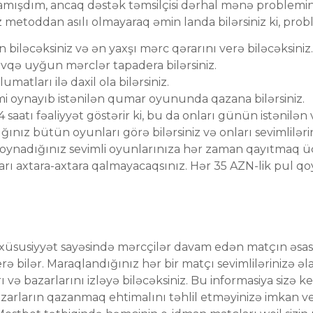
amışdım, ancaq dəstək təmsilçisi dərhal mənə problemi
z metoddan asılı olmayaraq əmin landa bilərsiniz ki, prob
 biləcəksiniz və ən yaxşı mərc qərarını verə biləcəksiniz.
vqə uyğun mərclər tapadera bilərsiniz.
atları ilə daxil ola bilərsiniz.
mi oynayıb istənilən qumar oyununda qazana bilərsiniz.
atı fəaliyyət göstərir ki, bu da onları günün istənilən 
ız bütün oyunları görə bilərsiniz və onları sevimlilərin
sa oynadığınız sevimli oyunlarınıza hər zaman qayıtmaq ü
arı axtara-axtara qalmayacaqsınız. Hər 35 AZN-lik pul
üsusiyyət sayəsində mərcçilər davam edən matçın əsas 
ə bilər. Maraqlandığınız hər bir matçı sevimlilərinizə əl
 və bazarlarını izləyə biləcəksiniz. Bu informasiya sizə k
ların qazanmaq ehtimalını təhlil etməyinizə imkan ve