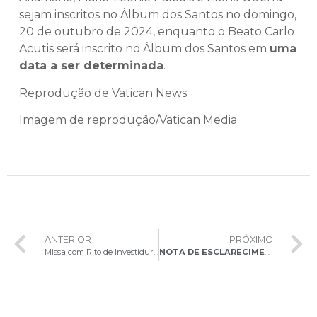
sejam inscritos no Álbum dos Santos no domingo,
20 de outubro de 2024, enquanto o Beato Carlo
Acutis será inscrito no Álbum dos Santos em
uma
data a ser determinada
.
Reprodução de Vatican News
Imagem de reprodução/Vatican Media
ANTERIOR
PRÓXIMO
Missa com Rito de Investidura dos Ministros Extraordinários da Sagrada Comunhão Eucarística da Arquidiocese de Brasília
NOTA DE ESCLARECIMENTO: FALSO DIÁCONO