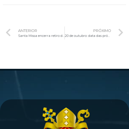
ANTERIOR
PRÓXIMO
Santa Missa encerra retiro dos candidatos que serão ordenados Diáconos e Sacerdotes este ano na Arquidiocese de Brasília
20 de outubro: data das próximas canonizações