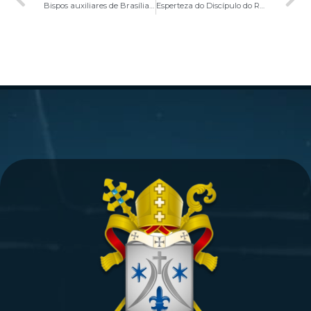
Bispos auxiliares de Brasília participam do XVII Congresso Nacional da Pastoral Familiar em João Pessoa
Esperteza do Discípulo do Reino