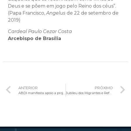
Deus e se põem em jogo pelo Reino dos céus”.
(Papa Francisco,
Angelus
de 22 de setembro de
2019)
Cardeal Paulo Cezar Costa
Arcebispo de Brasília
ANTERIOR
PRÓXIMO
ABDI manifesta apoio a projeto da Cáritas Arquidiocesana para implantação de agroindústria em São Sebastião
Jubileu dos Migrantes e Refugiados é celebrado no Santuário São Francisco de Assis