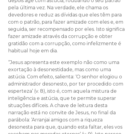
depois age com astúcia, roubando o seu patrão
pela última vez. Na verdade, ele chama os
devedores e reduz as dívidas que eles têm para
com o patrão, para fazer amizade com eles e, em
seguida, ser recompensado por eles. Isto significa
fazer amizade através da corrupção e obter
gratidão com a corrupção, como infelizmente é
habitual hoje em dia.
“Jesus apresenta este exemplo não como uma
exortação à desonestidade, mas como uma
astúcia. Com efeito, salienta: ‘O senhor elogiou o
administrador desonesto, por ter procedido com
esperteza’ (v. 8), isto é, com aquela mistura de
inteligência e astúcia, que te permite superar
situações difíceis. A chave de leitura desta
narração está no convite de Jesus, no final da
parábola: ‘Arranjai amigos com a riqueza
desonesta para que, quando esta faltar, eles vos