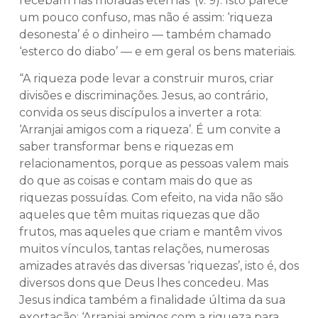
recebam nas moradas eternas’ (v. 9). Isto parece
um pouco confuso, mas não é assim: ‘riqueza
desonesta’ é o dinheiro — também chamado
‘esterco do diabo’ — e em geral os bens materiais.
“A riqueza pode levar a construir muros, criar
divisões e discriminações. Jesus, ao contrário,
convida os seus discípulos a inverter a rota:
‘Arranjai amigos com a riqueza’. É um convite a
saber transformar bens e riquezas em
relacionamentos, porque as pessoas valem mais
do que as coisas e contam mais do que as
riquezas possuídas. Com efeito, na vida não são
aqueles que têm muitas riquezas que dão
frutos, mas aqueles que criam e mantêm vivos
muitos vínculos, tantas relações, numerosas
amizades através das diversas ‘riquezas’, isto é, dos
diversos dons que Deus lhes concedeu. Mas
Jesus indica também a finalidade última da sua
exortação: ‘Arranjai amigos com a riqueza para