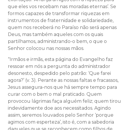
que eles vos recebam nas moradas eternas’. Se
formos capazes de transformar riquezas em
instrumentos de fraternidade e solidariedade,
quem nos receberá no Paraíso não será apenas
Deus, mas também aqueles com os quais
partilhamos, administrando-o bem, o que o
Senhor colocou nas nossas mãos.
“Irmãos e irmãs, esta página do Evangelho faz
ressoar em nós a pergunta do administrador
desonesto, despedido pelo patrão: ‘Que farei
agora?’ (v. 3). Perante as nossas faltas e fracassos,
Jesus assegura-nos que há sempre tempo para
curar com o bem o mal praticado. Quem
provocou lágrimas faça alguém feliz; quem tirou
indevidamente doe aos necessitados. Agindo
assim, seremos louvados pelo Senhor ‘porque
agimos com esperteza’, isto é, com a sabedoria
daqueles que se reconhecem como filhos de