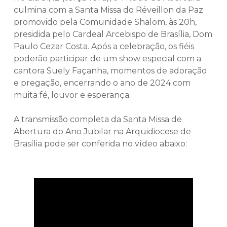
culmina com a Santa Missa do Réveillon da Paz
promovido pela Comunidade Shalom, às 20h,
presidida pelo Cardeal Arcebispo de Brasília, Dom
Paulo Cezar Costa. Após a celebração, os fiéis
poderão participar de um show especial com a
cantora Suely Façanha, momentos de adoração
e pregação, encerrando o ano de 2024 com
muita fé, louvor e esperança.
A transmissão completa da Santa Missa de
Abertura do Ano Jubilar na Arquidiocese de
Brasília pode ser conferida no vídeo abaixo: