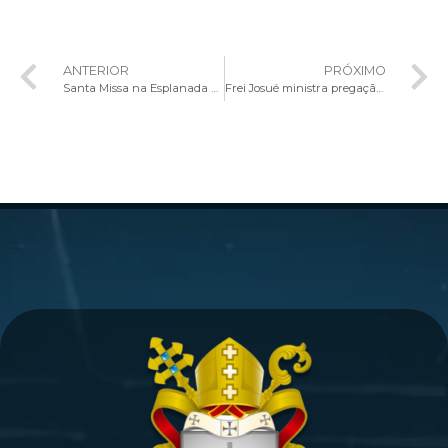
ANTERIOR
PRÓXIMO
Santa Missa na Esplanada dos Ministérios marca a abertura do Ano Jubilar da Esperança na Arquidiocese de Brasília
Frei Josué ministra pregação sobre “Peregrinos da Esperança” durante Jubileu da RCC e das Novas Comunidades